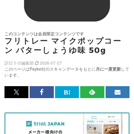
このコンテンツは会員限定コンテンツです
フリトレー マイクポップコー
ン バターしょうゆ味 50g
訪日ラボ編集部
2026-07-27
このページはPayke社のスキャンデータをもとに
月に一度更新
して
います。
x<br>
Facebook<br>
は
RSS
メ
で
で
て
で
ル
記
記
な
記
マ
事
事
ブ
事
ガ
を
を
ッ
を
登