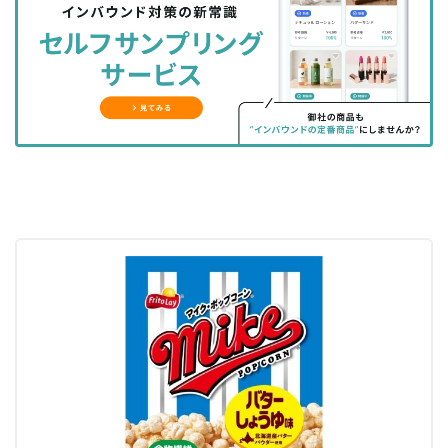
シ
シ
ク
購
録
ェ
ェ
マ
読
す
ア
ア
ー
す
る
す
す
ク
る
る
る
に
追
加