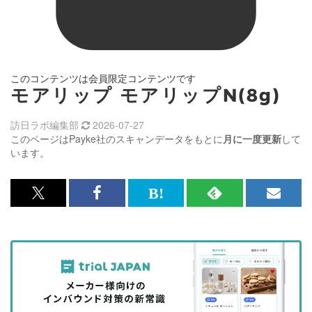
このコンテンツは会員限定コンテンツです
モアリップ モアリップN(8g)
訪日ラボ編集部
2026-07-27
このページはPayke社のスキャンデータをもとに
月に一度更新
して
います。
x<br>
Facebook<br>
は
RSS
メ
で
で
て
で
ル
記
記
な
記
マ
事
事
ブ
事
ガ
を
を
ッ
を
登
シ
シ
ク
購
録