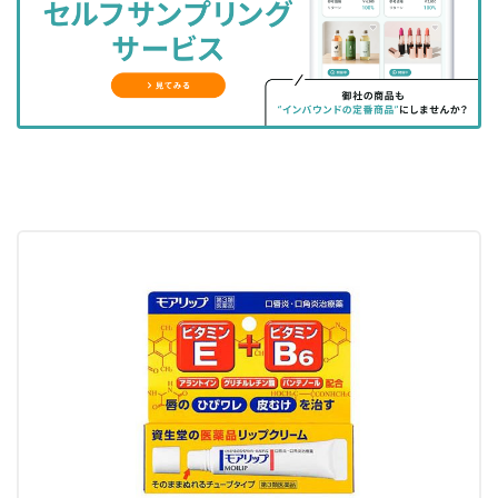
ェ
ェ
マ
読
す
ア
ア
ー
す
る
す
す
ク
る
る
る
に
追
加