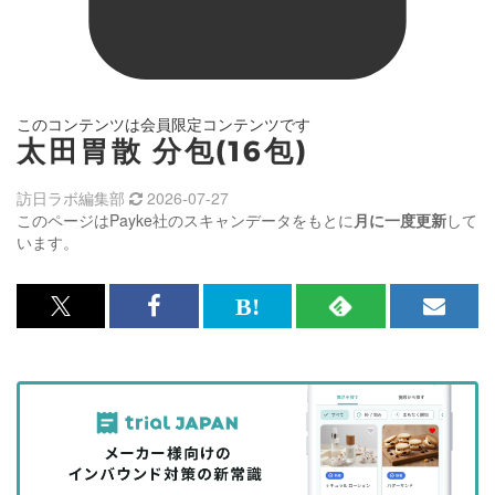
このコンテンツは会員限定コンテンツです
太田胃散 分包(16包)
訪日ラボ編集部
2026-07-27
このページはPayke社のスキャンデータをもとに
月に一度更新
して
います。
x<br>
Facebook<br>
は
RSS
メ
で
で
て
で
ル
記
記
な
記
マ
事
事
ブ
事
ガ
を
を
ッ
を
登
シ
シ
ク
購
録