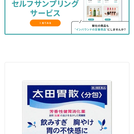
ェ
ェ
マ
読
す
ア
ア
ー
す
る
す
す
ク
る
る
る
に
追
加