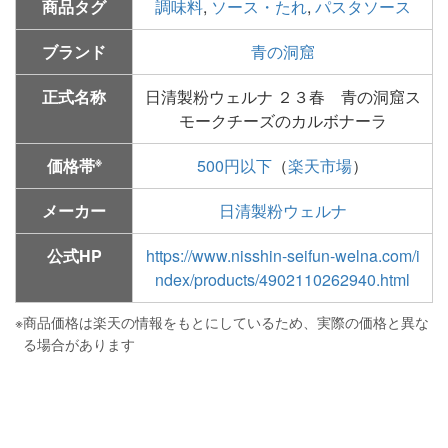
商品タグ
調味料
,
ソース・たれ
,
パスタソース
ブランド
青の洞窟
正式名称
日清製粉ウェルナ ２３春 青の洞窟ス
モークチーズのカルボナーラ
※
価格帯
500円以下
（
楽天市場
）
メーカー
日清製粉ウェルナ
公式HP
https://www.nisshin-seifun-welna.com/i
ndex/products/4902110262940.html
※
商品価格は楽天の情報をもとにしているため、実際の価格と異な
る場合があります