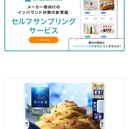
を
を
ッ
を
登
シ
シ
ク
購
録
ェ
ェ
マ
読
す
ア
ア
ー
す
る
す
す
ク
る
る
る
に
追
加