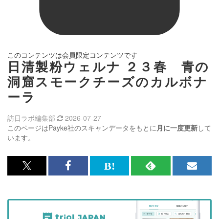
このコンテンツは会員限定コンテンツです
日清製粉ウェルナ ２３春 青の
洞窟スモークチーズのカルボナ
ーラ
訪日ラボ編集部
2026-07-27
このページはPayke社のスキャンデータをもとに
月に一度更新
して
います。
x<br>
Facebook<br>
は
RSS
メ
で
で
て
で
ル
記
記
な
記
マ
事
事
ブ
事
ガ