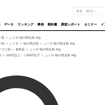
キ
ー
ワ
ー
ド
別
データ
ランキング
事例
教科書
調査レポート
セミナー
イ
検
索
一覧
ふくや 味の明太粉 40g
ー別
ふくや
味の明太粉
ふくや 味の明太粉 40g
テゴリ別
食料品
ふくや 味の明太粉 40g
別
500円以上・1,000円以下
ふくや 味の明太粉 40g