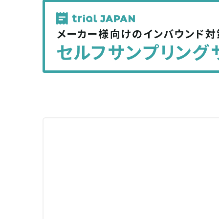
記
記
事
事
を
を
シ
シ
ェ
ェ
ア
ア
す
す
る
る