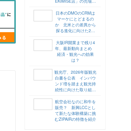
EKIMISE店」の売場づ
くりをレポート
日本のDMOのCRMは
マーケにとどまるの
か 北米との差異から
探る進化に向けた2ス
テップ【ココが違う！
海外DMOのリアル
大阪IR開業まで残り4
vol.6】
年、最新動向まとめ
経済・観光への効果
は？
観光庁、2026年版観光
白書を公表 インバウ
ンド増を踏まえ観光持
続性に向けた取り組み
や旅客税の使途を明記
航空会社なのに和牛を
販売？ 新興LCCとし
て新たな体験構築に挑
むZIPAIRの特徴を紹介