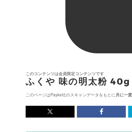
このコンテンツは会員限定コンテンツです
ふくや 味の明太粉 40g
このページはPayke社のスキャンデータをもとに
月に一度
x<br>
Facebook<
で
で