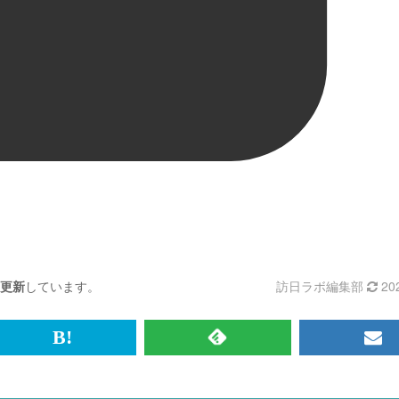
更新
しています。
訪日ラボ編集部
20
br>
は
RSS
メ
て
で
ル