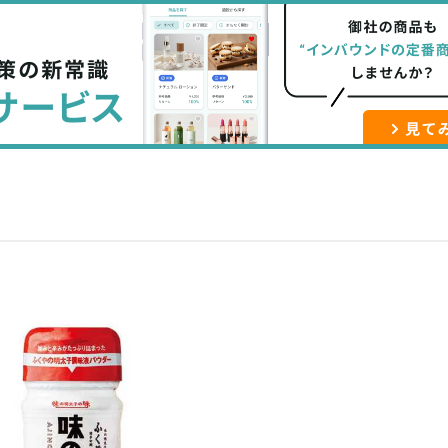
な
記
マ
ブ
事
ガ
ッ
を
登
ク
購
録
マ
読
す
ー
す
る
ク
る
に
追
加