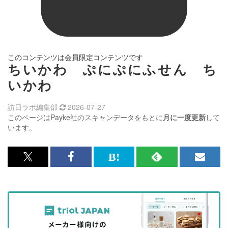
このコンテンツは会員限定コンテンツです
ちいかわ ぷにぷにふせん ち
いかわ
訪日ラボ編集部
2026-07-27
このページはPayke社のスキャンデータをもとに
月に一度更新
して
います。
x<br>
Facebook<br>
は
RSS
メ
で
で
て
で
ル
記
記
な
記
マ
事
事
ブ
事
ガ
を
を
ッ
を
登