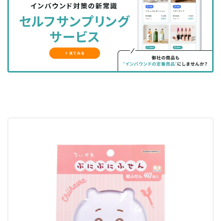
シ
シ
ク
購
録
ェ
ェ
マ
読
す
ア
ア
ー
す
る
す
す
ク
る
る
る
に
追
加