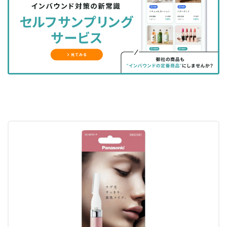
シ
シ
ク
購
録
ェ
ェ
マ
読
す
ア
ア
ー
す
る
す
す
ク
る
る
る
に
追
加