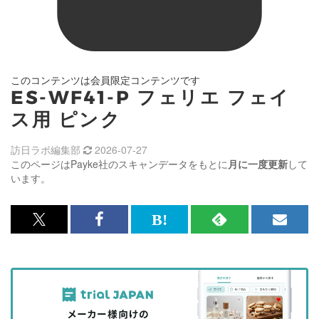
このコンテンツは会員限定コンテンツです
ES-WF41-P フェリエ フェイ
ス用 ピンク
訪日ラボ編集部
2026-07-27
このページはPayke社のスキャンデータをもとに
月に一度更新
して
います。
x<br>
Facebook<br>
は
RSS
メ
で
で
て
で
ル
記
記
な
記
マ
事
事
ブ
事
ガ
を
を
ッ
を
登