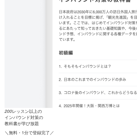
200
レッスン以上の
インバウンド対策の
教科書が学び放題
＼無料・1分で登録完了／