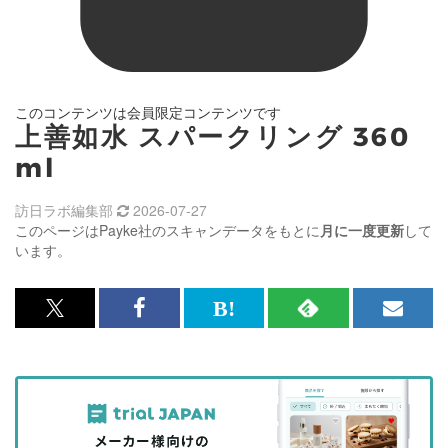
このコンテンツは会員限定コンテンツです
上善如水 スパークリング 360
ml
訪日ラボ編集部
2026-07-27
このページはPayke社のスキャンデータをもとに
月に一度更新
して
います。
x<br>
Facebook<br>
は
RSS
メ
で
で
て
で
ル
記
記
な
記
マ
事
事
ブ
事
ガ
を
を
ッ
を
登