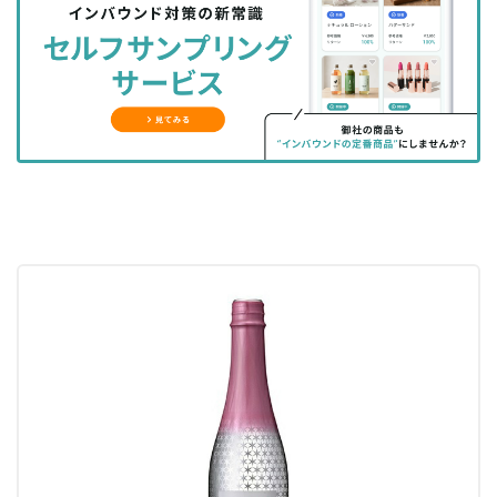
シ
シ
ク
購
録
ェ
ェ
マ
読
す
ア
ア
ー
す
る
す
す
ク
る
る
る
に
追
加