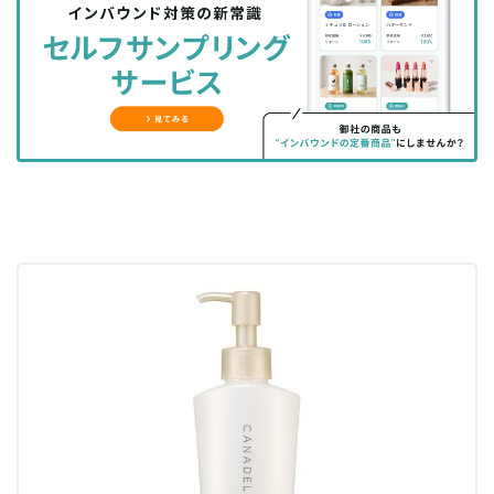
シ
シ
ク
購
録
ェ
ェ
マ
読
す
ア
ア
ー
す
る
す
す
ク
る
る
る
に
追
加