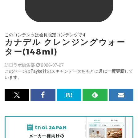
このコンテンツは会員限定コンテンツです
カナデル クレンジングウォー
ター(148ml)
訪日ラボ編集部
2026-07-27
このページはPayke社のスキャンデータをもとに
月に一度更新
して
います。
x<br>
Facebook<br>
は
RSS
メ
で
で
て
で
ル
記
記
な
記
マ
事
事
ブ
事
ガ
を
を
ッ
を
登