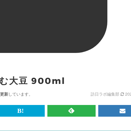
む大豆 900ml
更新
しています。
訪日ラボ編集部
20
br>
は
RSS
メ
て
で
ル