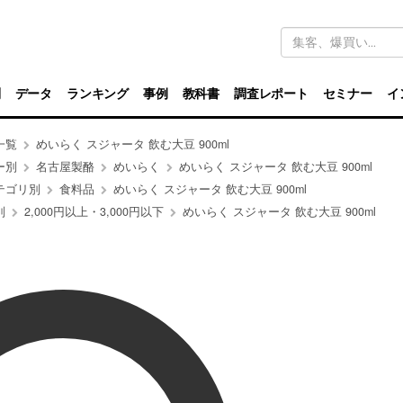
キ
ー
ワ
ー
ド
別
データ
ランキング
事例
教科書
調査レポート
セミナー
イ
検
索
一覧
めいらく スジャータ 飲む大豆 900ml
ー別
名古屋製酪
めいらく
めいらく スジャータ 飲む大豆 900ml
テゴリ別
食料品
めいらく スジャータ 飲む大豆 900ml
別
2,000円以上・3,000円以下
めいらく スジャータ 飲む大豆 900ml