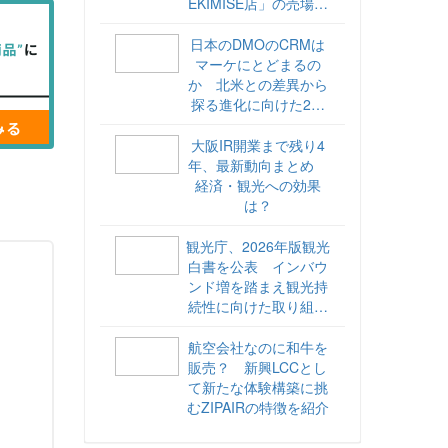
EKIMISE店」の売場づ
くりをレポート
日本のDMOのCRMは
マーケにとどまるの
か 北米との差異から
探る進化に向けた2ス
テップ【ココが違う！
海外DMOのリアル
大阪IR開業まで残り4
vol.6】
年、最新動向まとめ
経済・観光への効果
は？
観光庁、2026年版観光
白書を公表 インバウ
ンド増を踏まえ観光持
続性に向けた取り組み
や旅客税の使途を明記
航空会社なのに和牛を
販売？ 新興LCCとし
て新たな体験構築に挑
むZIPAIRの特徴を紹介