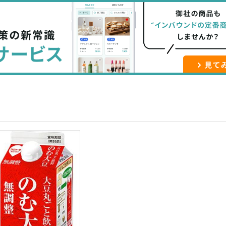
な
記
マ
ブ
事
ガ
ッ
を
登
ク
購
録
マ
読
す
ー
す
る
ク
る
に
追
加