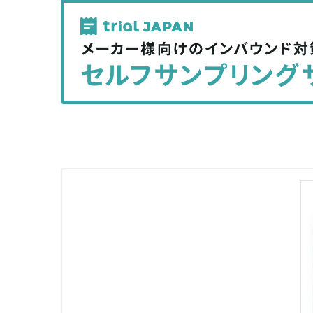
記
記
事
事
を
を
シ
シ
ェ
ェ
ア
ア
す
す
る
る