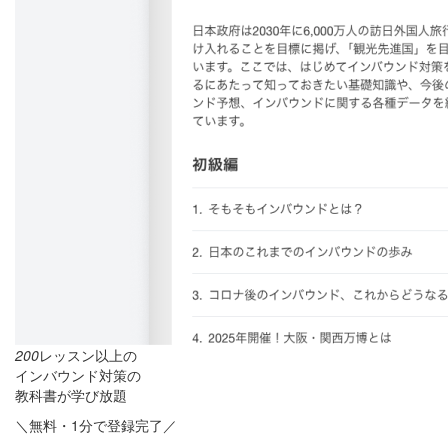
200
レッスン以上の
インバウンド対策の
教科書が学び放題
＼無料・1分で登録完了／