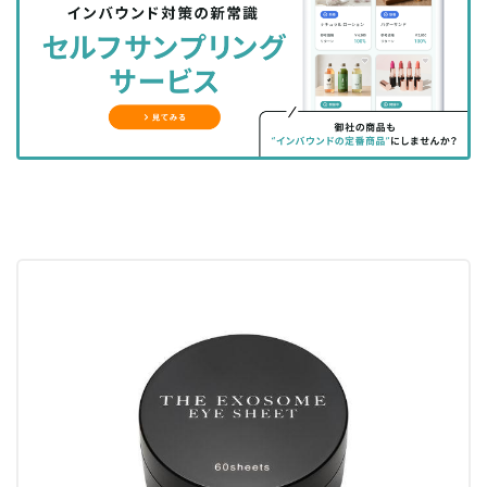
シ
シ
ク
購
録
ェ
ェ
マ
読
す
ア
ア
ー
す
る
す
す
ク
る
る
る
に
追
加