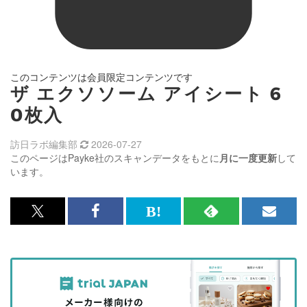
このコンテンツは会員限定コンテンツです
ザ エクソソーム アイシート 6
0枚入
訪日ラボ編集部
2026-07-27
このページはPayke社のスキャンデータをもとに
月に一度更新
して
います。
x<br>
Facebook<br>
は
RSS
メ
で
で
て
で
ル
記
記
な
記
マ
事
事
ブ
事
ガ
を
を
ッ
を
登