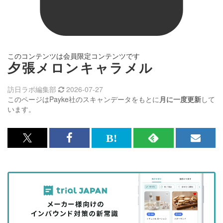
このコンテンツは会員限定コンテンツです
夕張メロンキャラメル
訪日ラボ編集部
2026-07-27
このページはPayke社のスキャンデータをもとに
月に一度更新
して
います。
x<br>
Facebook<br>
は
RSS
メ
で
で
て
で
ル
記
記
な
記
マ
事
事
ブ
事
ガ
を
を
ッ
を
登
シ
シ
ク
購
録