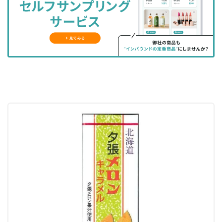
ェ
ェ
マ
読
す
ア
ア
ー
す
る
す
す
ク
る
る
る
に
追
加