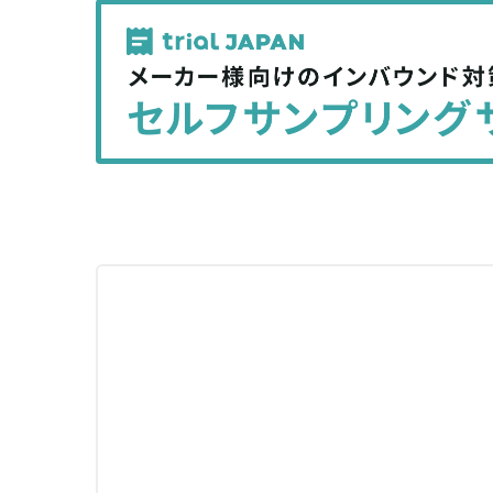
記
記
事
事
を
を
シ
シ
ェ
ェ
ア
ア
す
す
る
る