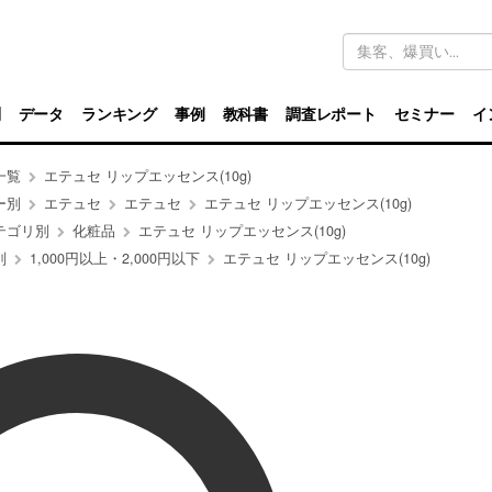
キ
ー
ワ
ー
ド
別
データ
ランキング
事例
教科書
調査レポート
セミナー
イ
検
索
一覧
エテュセ リップエッセンス(10g)
ー別
エテュセ
エテュセ
エテュセ リップエッセンス(10g)
テゴリ別
化粧品
エテュセ リップエッセンス(10g)
別
1,000円以上・2,000円以下
エテュセ リップエッセンス(10g)