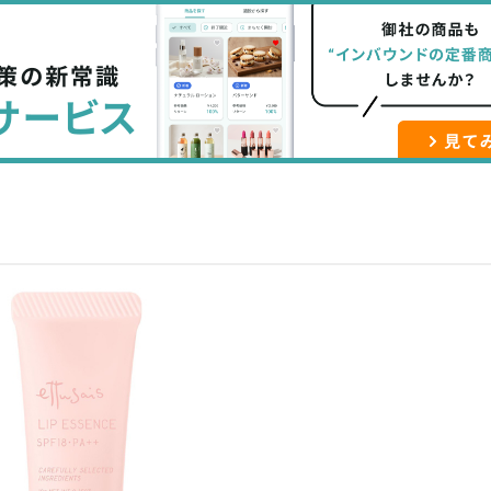
な
記
マ
ブ
事
ガ
ッ
を
登
ク
購
録
マ
読
す
ー
す
る
ク
る
に
追
加