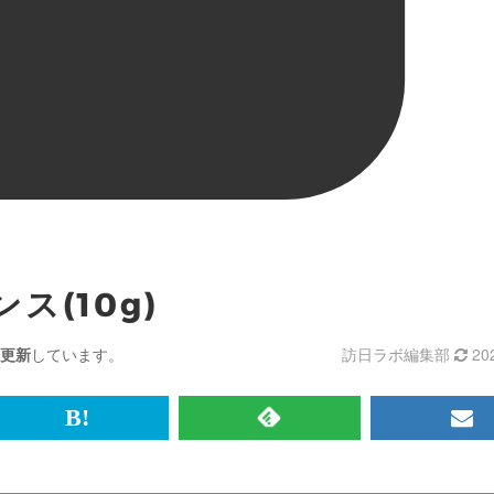
ス(10g)
更新
しています。
訪日ラボ編集部
20
br>
は
RSS
メ
て
で
ル