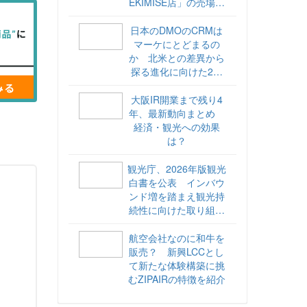
EKIMISE店」の売場づ
くりをレポート
日本のDMOのCRMは
マーケにとどまるの
か 北米との差異から
探る進化に向けた2ス
テップ【ココが違う！
海外DMOのリアル
大阪IR開業まで残り4
vol.6】
年、最新動向まとめ
経済・観光への効果
は？
観光庁、2026年版観光
白書を公表 インバウ
ンド増を踏まえ観光持
続性に向けた取り組み
や旅客税の使途を明記
航空会社なのに和牛を
販売？ 新興LCCとし
て新たな体験構築に挑
むZIPAIRの特徴を紹介