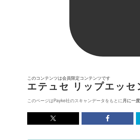
このコンテンツは会員限定コンテンツです
エテュセ リップエッセン
このページはPayke社のスキャンデータをもとに
月に一度
x<br>
Facebook<
で
で