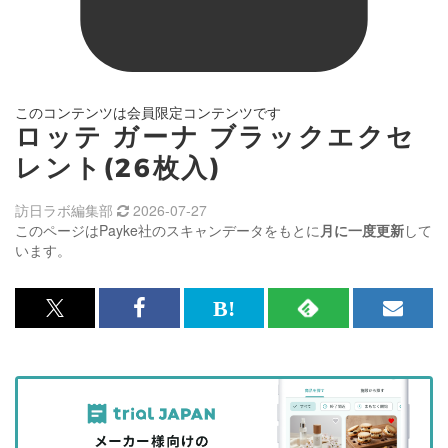
このコンテンツは会員限定コンテンツです
ロッテ ガーナ ブラックエクセ
レント(26枚入)
訪日ラボ編集部
2026-07-27
このページはPayke社のスキャンデータをもとに
月に一度更新
して
います。
x<br>
Facebook<br>
は
RSS
メ
で
で
て
で
ル
記
記
な
記
マ
事
事
ブ
事
ガ
を
を
ッ
を
登