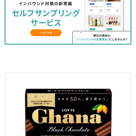
シ
シ
ク
購
録
ェ
ェ
マ
読
す
ア
ア
ー
す
る
す
す
ク
る
る
る
に
追
加