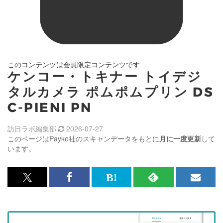
このコンテンツは会員限定コンテンツです
ケンコー・トキナー トイデジ
タルカメラ ポムポムプリン DS
C-PIENI PN
訪日ラボ編集部
2026-07-27
このページはPayke社のスキャンデータをもとに
月に一度更新
して
います。
x<br>
Facebook<br>
は
RSS
メ
で
で
て
で
ル
記
記
な
記
マ