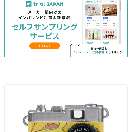
事
事
ブ
事
ガ
を
を
ッ
を
登
シ
シ
ク
購
録
ェ
ェ
マ
読
す
ア
ア
ー
す
る
す
す
ク
る
る
る
に
追
加