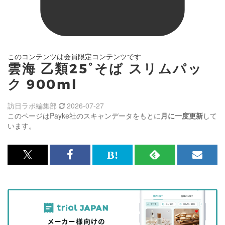
このコンテンツは会員限定コンテンツです
雲海 乙類25°そば スリムパッ
ク 900ml
訪日ラボ編集部
2026-07-27
このページはPayke社のスキャンデータをもとに
月に一度更新
して
います。
x<br>
Facebook<br>
は
RSS
メ
で
で
て
で
ル
記
記
な
記
マ
事
事
ブ
事
ガ
を
を
ッ
を
登