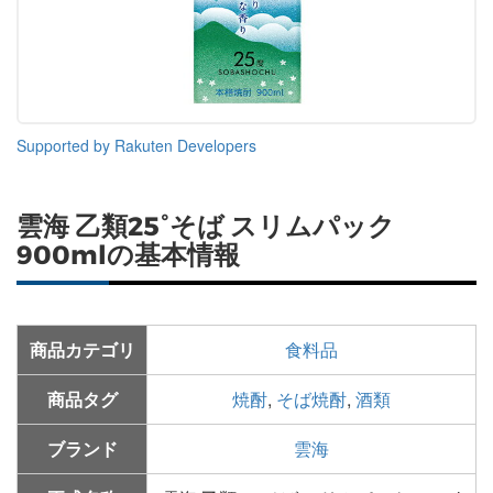
Supported by Rakuten Developers
雲海 乙類25°そば スリムパック
900mlの基本情報
商品カテゴリ
食料品
商品タグ
焼酎
,
そば焼酎
,
酒類
ブランド
雲海