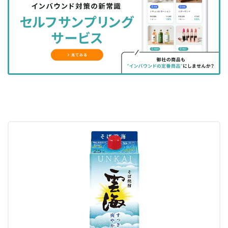
シ
シ
ク
購
録
ェ
ェ
マ
読
す
ア
ア
ー
す
る
す
す
ク
る
る
る
に
追
加