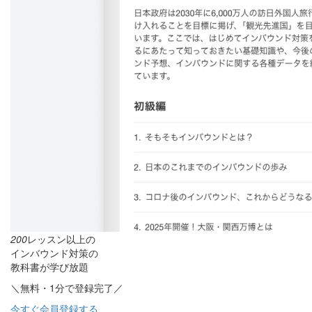
200
レッスン以上の
インバウンド対策の
教科書が学び放題
＼無料・1分で登録完了／
今すぐ会員登録する