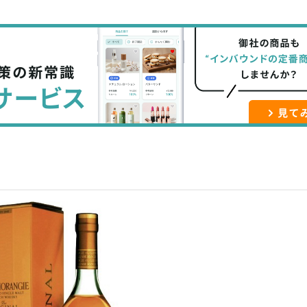
て
で
ル
な
記
マ
ブ
事
ガ
ッ
を
登
ク
購
録
マ
読
す
ー
す
る
ク
る
に
追
加