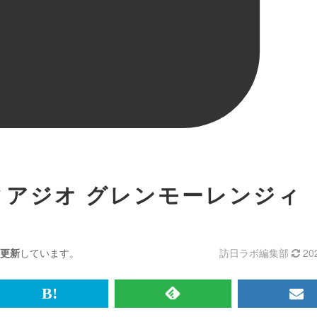
ィアジオ グレンモーレンジィ
更新
しています。
訪日ラボ編集部
20
br>
は
RSS
メ