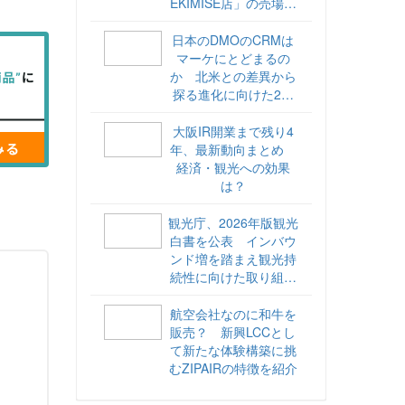
EKIMISE店」の売場づ
くりをレポート
日本のDMOのCRMは
マーケにとどまるの
か 北米との差異から
探る進化に向けた2ス
テップ【ココが違う！
海外DMOのリアル
大阪IR開業まで残り4
vol.6】
年、最新動向まとめ
経済・観光への効果
は？
観光庁、2026年版観光
白書を公表 インバウ
ンド増を踏まえ観光持
続性に向けた取り組み
や旅客税の使途を明記
航空会社なのに和牛を
販売？ 新興LCCとし
て新たな体験構築に挑
むZIPAIRの特徴を紹介