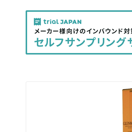
で
で
記
記
事
事
を
を
シ
シ
ェ
ェ
ア
ア
す
す
る
る