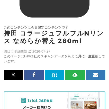
このコンテンツは会員限定コンテンツです
持田 コラージュフルフルNリン
ス なめらか替え 280ml
訪日ラボ編集部
2026-07-27
このページはPayke社のスキャンデータをもとに
月に一度更新
して
います。
x<br>
Facebook<br>
は
RSS
メ
で
で
て
で
ル
記
記
な
記
マ
事
事
ブ
事
ガ
を
を
ッ
を
登