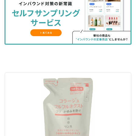
シ
シ
ク
購
録
ェ
ェ
マ
読
す
ア
ア
ー
す
る
す
す
ク
る
る
る
に
追
加