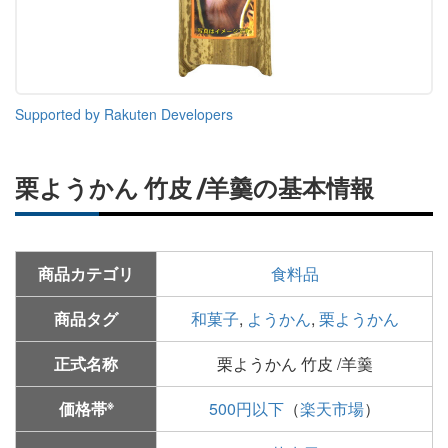
Supported by Rakuten Developers
栗ようかん 竹皮 /羊羹の基本情報
商品カテゴリ
食料品
商品タグ
和菓子
,
ようかん
,
栗ようかん
正式名称
栗ようかん 竹皮 /羊羹
※
価格帯
500円以下
（
楽天市場
）