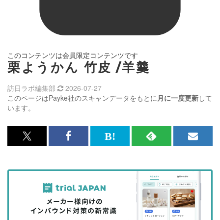
このコンテンツは会員限定コンテンツです
栗ようかん 竹皮 /羊羹
訪日ラボ編集部
2026-07-27
このページはPayke社のスキャンデータをもとに
月に一度更新
して
います。
x<br>
Facebook<br>
は
RSS
メ
で
で
て
で
ル
記
記
な
記
マ
事
事
ブ
事
ガ
を
を
ッ
を
登
シ
シ
ク
購
録