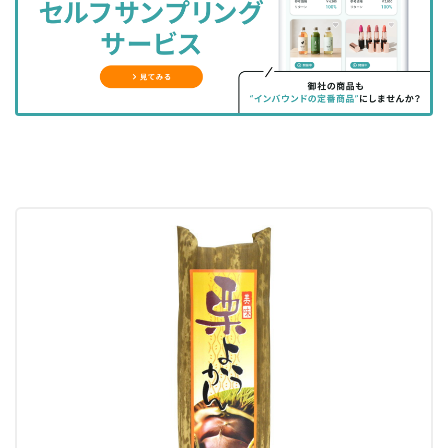
ェ
ェ
マ
読
す
ア
ア
ー
す
る
す
す
ク
る
る
る
に
追
加