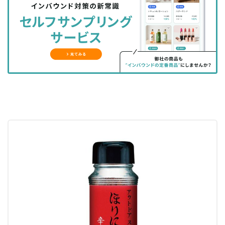
シ
シ
ク
購
録
ェ
ェ
マ
読
す
ア
ア
ー
す
る
す
す
ク
る
る
る
に
追
加