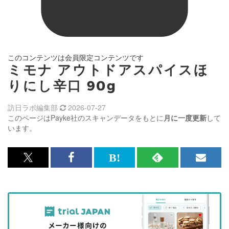
このコンテンツは会員限定コンテンツです
ミモナ アウトドアスパイスほ
りにし辛口 90g
訪日ラボ編集部
2026-07-27
このページはPayke社のスキャンデータをもとに
月に一度更新
して
います。
x<br>
Facebook<br>
は
RSS
メ
で
で
て
で
ル
記
記
な
記
マ
事
事
ブ
事
ガ
を
を
ッ
を
登