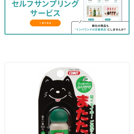
ェ
ェ
マ
読
す
ア
ア
ー
す
る
す
す
ク
る
る
る
に
追
加