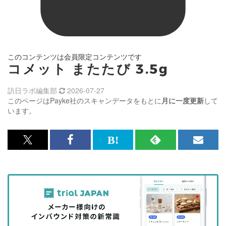
このコンテンツは会員限定コンテンツです
コメット またたび 3.5g
訪日ラボ編集部
2026-07-27
このページはPayke社のスキャンデータをもとに
月に一度更新
して
います。
x<br>
Facebook<br>
は
RSS
メ
で
で
て
で
ル
記
記
な
記
マ
事
事
ブ
事
ガ
を
を
ッ
を
登
シ
シ
ク
購
録