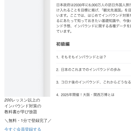
200
レッスン以上の
インバウンド対策の
教科書が学び放題
＼無料・1分で登録完了／
今すぐ会員登録する