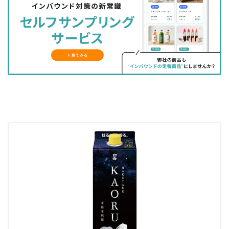
シ
シ
ク
購
録
ェ
ェ
マ
読
す
ア
ア
ー
す
る
す
す
ク
る
る
る
に
追
加