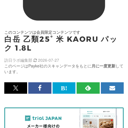
このコンテンツは会員限定コンテンツです
白岳 乙類25° 米 KAORU パッ
ク 1.8L
訪日ラボ編集部
2026-07-27
このページはPayke社のスキャンデータをもとに
月に一度更新
して
います。
x<br>
Facebook<br>
は
RSS
メ
で
で
て
で
ル
記
記
な
記
マ
事
事
ブ
事
ガ
を
を
ッ
を
登