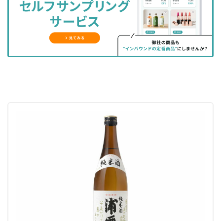
ェ
ェ
マ
読
す
ア
ア
ー
す
る
す
す
ク
る
る
る
に
追
加