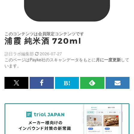
このコンテンツは会員限定コンテンツです
浦霞 純米酒 720ml
訪日ラボ編集部
2026-07-27
このページはPayke社のスキャンデータをもとに
月に一度更新
して
います。
x<br>
Facebook<br>
は
RSS
メ
で
で
て
で
ル
記
記
な
記
マ
事
事
ブ
事
ガ
を
を
ッ
を
登
シ
シ
ク
購
録