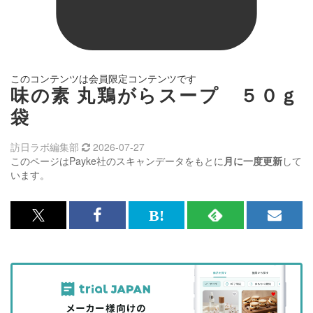
このコンテンツは会員限定コンテンツです
味の素 丸鶏がらスープ ５０ｇ
袋
訪日ラボ編集部
2026-07-27
このページはPayke社のスキャンデータをもとに
月に一度更新
して
います。
x<br>
Facebook<br>
は
RSS
メ
で
で
て
で
ル
記
記
な
記
マ
事
事
ブ
事
ガ
を
を
ッ
を
登