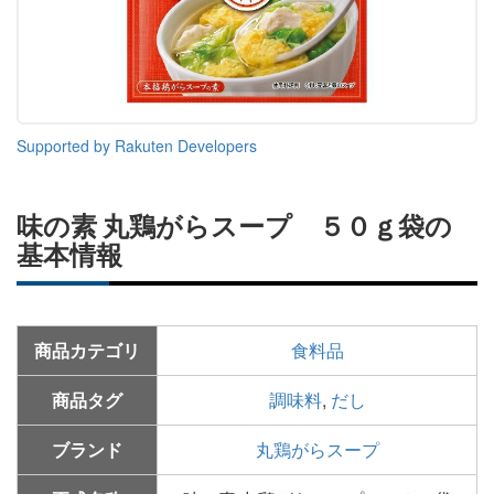
Supported by Rakuten Developers
味の素 丸鶏がらスープ ５０ｇ袋の
基本情報
商品カテゴリ
食料品
商品タグ
調味料
,
だし
ブランド
丸鶏がらスープ