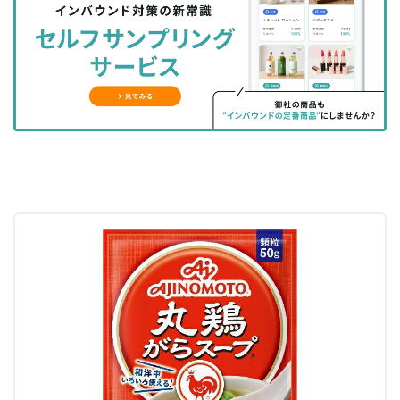
シ
シ
ク
購
録
ェ
ェ
マ
読
す
ア
ア
ー
す
る
す
す
ク
る
る
る
に
追
加