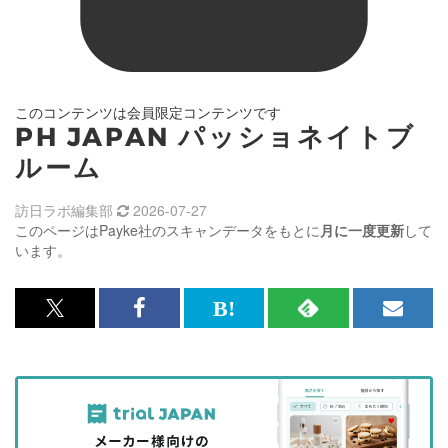
このコンテンツは会員限定コンテンツです
PH JAPAN パッショネイトブ
ルーム
訪日ラボ編集部
2026-07-27
このページはPayke社のスキャンデータをもとに
月に一度更新
して
います。
x<br>
Facebook<br>
は
RSS
メ
で
で
て
で
ル
記
記
な
記
マ
事
事
ブ
事
ガ
を
を
ッ
を
登