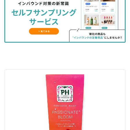
シ
シ
ク
購
録
ェ
ェ
マ
読
す
ア
ア
ー
す
る
す
す
ク
る
る
る
に
追
加