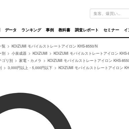
キ
ー
ワ
ー
ド
別
データ
ランキング
事例
教科書
調査レポート
セミナー
イ
検
索
一覧
KOIZUMI モバイルストレートアイロン KHS-8550/N
ー別
小泉成器
KOIZUMI
KOIZUMI モバイルストレートアイロン KHS-85
テゴリ別
家電・カメラ
KOIZUMI モバイルストレートアイロン KHS-8550
別
3,000円以上・5,000円以下
KOIZUMI モバイルストレートアイロン KHS-85