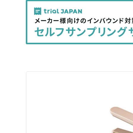
記
記
事
事
を
を
シ
シ
ェ
ェ
ア
ア
す
す
る
る