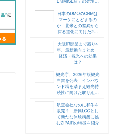
EKIMISE店」の売場づ
くりをレポート
日本のDMOのCRMは
マーケにとどまるの
か 北米との差異から
探る進化に向けた2ス
テップ【ココが違う！
海外DMOのリアル
大阪IR開業まで残り4
vol.6】
年、最新動向まとめ
経済・観光への効果
は？
観光庁、2026年版観光
白書を公表 インバウ
ンド増を踏まえ観光持
続性に向けた取り組み
や旅客税の使途を明記
航空会社なのに和牛を
販売？ 新興LCCとし
て新たな体験構築に挑
むZIPAIRの特徴を紹介