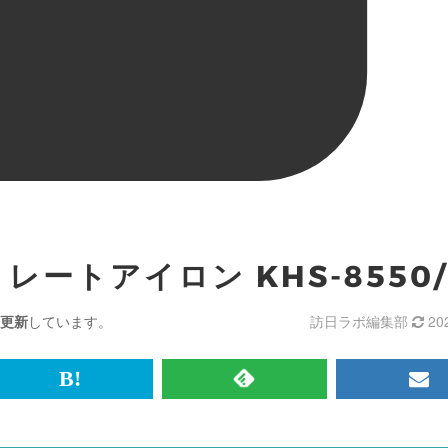
トレートアイロン KHS-8550
更新
しています。
訪日ラボ編集部
20
br>
は
RSS
メ
て
で
ル