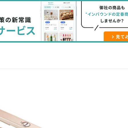
な
記
マ
ブ
事
ガ
ッ
を
登
ク
購
録
マ
読
す
ー
す
る
ク
る
に
追
加