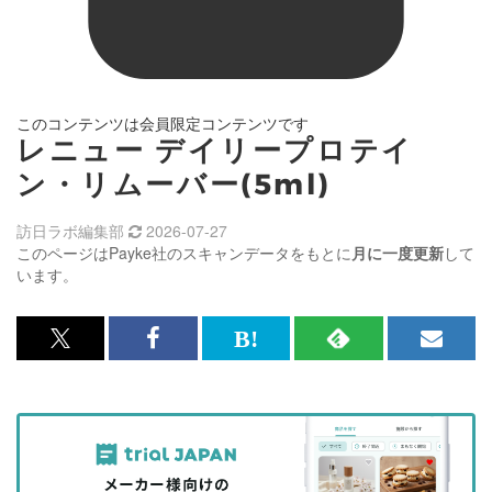
このコンテンツは会員限定コンテンツです
レニュー デイリープロテイ
ン・リムーバー(5ml)
訪日ラボ編集部
2026-07-27
このページはPayke社のスキャンデータをもとに
月に一度更新
して
います。
x<br>
Facebook<br>
は
RSS
メ
で
で
て
で
ル
記
記
な
記
マ
事
事
ブ
事
ガ
を
を
ッ
を
登