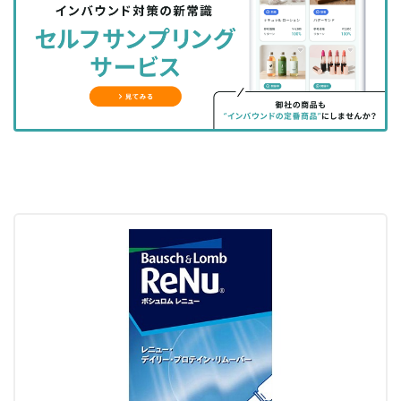
シ
シ
ク
購
録
ェ
ェ
マ
読
す
ア
ア
ー
す
る
す
す
ク
る
る
る
に
追
加