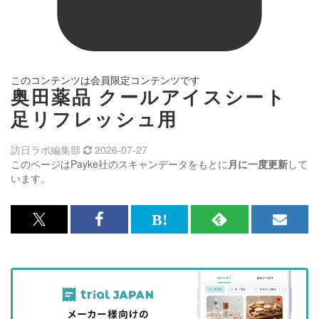
このコンテンツは会員限定コンテンツです
奥田薬品 クールアイスシート
足リフレッシュ用
訪日ラボ編集部
2026-07-27
このページはPayke社のスキャンデータをもとに
月に一度更新
して
います。
x<br>
Facebook<br>
は
RSS
メ
で
で
て
で
ル
記
記
な
記
マ
事
事
ブ
事
ガ
を
を
ッ
を
登