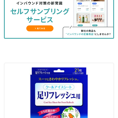
シ
シ
ク
購
録
ェ
ェ
マ
読
す
ア
ア
ー
す
る
す
す
ク
る
る
る
に
追
加