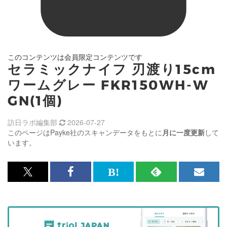
このコンテンツは会員限定コンテンツです
セラミックナイフ 刃渡り15cm
ワームグレー FKR150WH-W
GN(1個)
訪日ラボ編集部
2026-07-27
このページはPayke社のスキャンデータをもとに
月に一度更新
して
います。
x<br>
Facebook<br>
は
RSS
メ
で
で
て
で
ル
記
記
な
記
マ
事
事
ブ
事
ガ