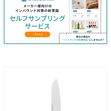
を
を
ッ
を
登
シ
シ
ク
購
録
ェ
ェ
マ
読
す
ア
ア
ー
す
る
す
す
ク
る
る
る
に
追
加