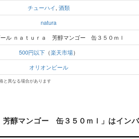
チューハイ
,
酒類
natura
ール ｎａｔｕｒａ 芳醇マンゴー 缶３５０ｍｌ
500円以下
（
楽天市場
）
オリオンビール
格と異なる場合があります
 芳醇マンゴー 缶３５０ｍｌ」はイン