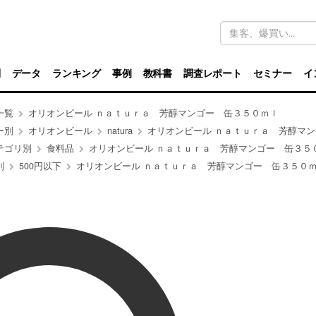
キ
ー
ワ
ー
ド
別
データ
ランキング
事例
教科書
調査レポート
セミナー
イ
検
索
一覧
オリオンビール ｎａｔｕｒａ 芳醇マンゴー 缶３５０ｍｌ
ー別
オリオンビール
natura
オリオンビール ｎａｔｕｒａ 芳醇マンゴー 缶３
テゴリ別
食料品
オリオンビール ｎａｔｕｒａ 芳醇マンゴー 缶３５
別
500円以下
オリオンビール ｎａｔｕｒａ 芳醇マンゴー 缶３５０