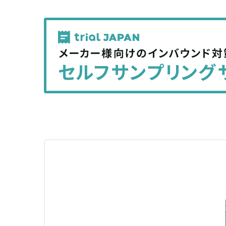
で
で
記
記
事
事
を
を
シ
シ
ェ
ェ
ア
ア
す
す
る
る