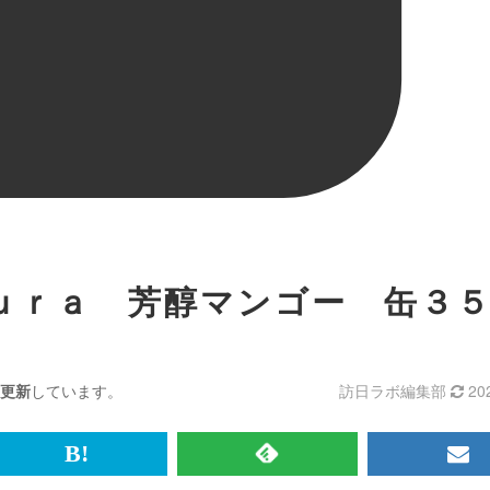
ｕｒａ 芳醇マンゴー 缶３
更新
しています。
訪日ラボ編集部
20
br>
は
RSS
メ