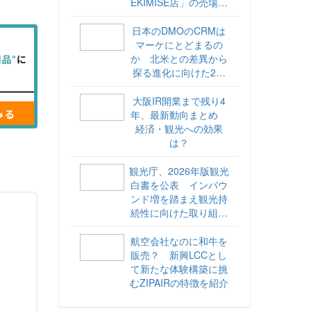
EKIMISE店」の売場づ
くりをレポート
日本のDMOのCRMは
マーケにとどまるの
か 北米との差異から
探る進化に向けた2ス
テップ【ココが違う！
海外DMOのリアル
大阪IR開業まで残り4
vol.6】
年、最新動向まとめ
経済・観光への効果
は？
観光庁、2026年版観光
白書を公表 インバウ
ンド増を踏まえ観光持
続性に向けた取り組み
や旅客税の使途を明記
航空会社なのに和牛を
販売？ 新興LCCとし
て新たな体験構築に挑
むZIPAIRの特徴を紹介