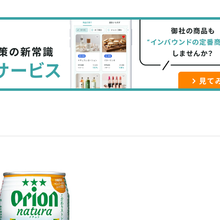
て
で
ル
な
記
マ
ブ
事
ガ
ッ
を
登
ク
購
録
マ
読
す
ー
す
る
ク
る
に
追
加