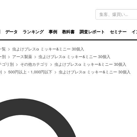
キ
ー
ワ
ー
ド
別
データ
ランキング
事例
教科書
調査レポート
セミナー
イ
検
索
一覧
虫よけブレスα ミッキー&ミニー 30個入
ー別
アース製薬
虫よけブレスα ミッキー&ミニー 30個入
テゴリ別
その他カテゴリ
虫よけブレスα ミッキー&ミニー 30個入
別
500円以上・1,000円以下
虫よけブレスα ミッキー&ミニー 30個入