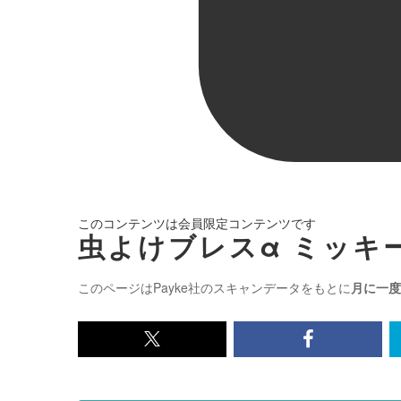
このコンテンツは会員限定コンテンツです
虫よけブレスα ミッキー
このページはPayke社のスキャンデータをもとに
月に一度
x<br>
Facebook<
で
で