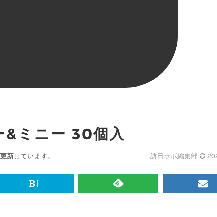
&ミニー 30個入
更新
しています。
訪日ラボ編集部
20
br>
は
RSS
メ
て
で
ル