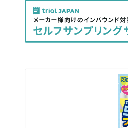
記
記
事
事
を
を
シ
シ
ェ
ェ
ア
ア
す
す
る
る