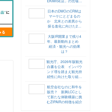
EKIMISE店」の売場づ
くりをレポート
日本のDMOのCRMは
マーケにとどまるの
か 北米との差異から
探る進化に向けた2ス
テップ【ココが違う！
海外DMOのリアル
大阪IR開業まで残り4
vol.6】
年、最新動向まとめ
経済・観光への効果
は？
観光庁、2026年版観光
白書を公表 インバウ
ンド増を踏まえ観光持
続性に向けた取り組み
や旅客税の使途を明記
航空会社なのに和牛を
販売？ 新興LCCとし
て新たな体験構築に挑
むZIPAIRの特徴を紹介