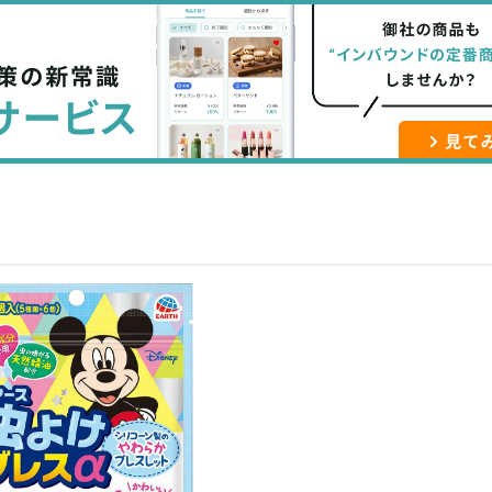
な
記
マ
ブ
事
ガ
ッ
を
登
ク
購
録
マ
読
す
ー
す
る
ク
る
に
追
加