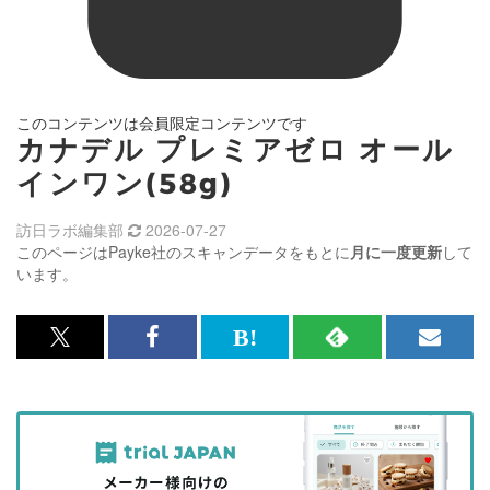
このコンテンツは会員限定コンテンツです
カナデル プレミアゼロ オール
インワン(58g)
訪日ラボ編集部
2026-07-27
このページはPayke社のスキャンデータをもとに
月に一度更新
して
います。
x<br>
Facebook<br>
は
RSS
メ
で
で
て
で
ル
記
記
な
記
マ
事
事
ブ
事
ガ
を
を
ッ
を
登