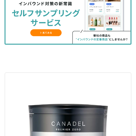
シ
シ
ク
購
録
ェ
ェ
マ
読
す
ア
ア
ー
す
る
す
す
ク
る
る
る
に
追
加