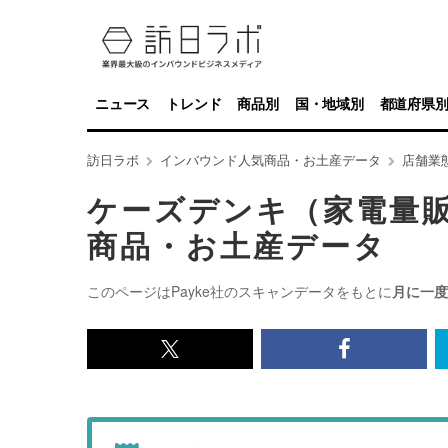
ニュース
トレンド
商品別
国・地域別
都道府県
訪日ラボ
インバウンド人気商品・お土産データ
店舗業
ケーズデンキ（家電量
商品・お土産データ
このページはPayke社のスキャンデータをもとに
月に一度
x<br>
Facebook<
で
で
記
記