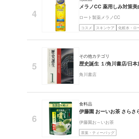
メラノCC 薬用しみ対策美白
ロート製薬
メラノCC
コスメ
スキンケア
化粧水・ロ
その他カテゴリ
歴史誕生 １/角川書店/日
角川書店
食料品
伊藤園 おーいお茶 さらさら
伊藤園
お～いお茶
茶葉・ティーバッグ