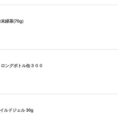
緑茶(70g)
トロングボトル缶３００
ルドジェル 30g