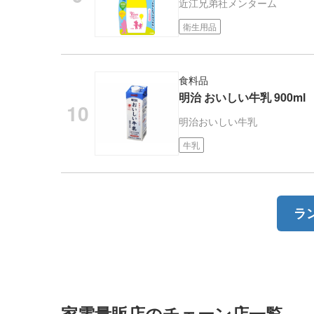
近江兄弟社
メンターム
衛生用品
食料品
明治 おいしい牛乳 900ml
明治
おいしい牛乳
牛乳
ラ