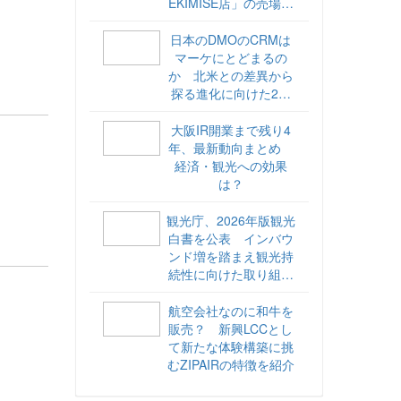
EKIMISE店」の売場づ
くりをレポート
日本のDMOのCRMは
マーケにとどまるの
か 北米との差異から
探る進化に向けた2ス
テップ【ココが違う！
海外DMOのリアル
大阪IR開業まで残り4
vol.6】
年、最新動向まとめ
経済・観光への効果
は？
観光庁、2026年版観光
白書を公表 インバウ
ンド増を踏まえ観光持
続性に向けた取り組み
や旅客税の使途を明記
航空会社なのに和牛を
販売？ 新興LCCとし
て新たな体験構築に挑
むZIPAIRの特徴を紹介