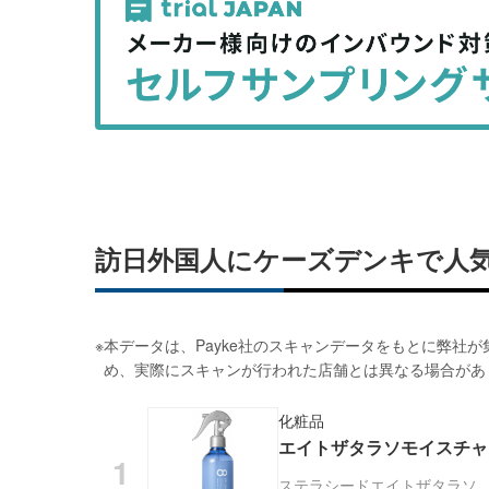
事
事
を
を
シ
シ
ェ
ェ
ア
ア
す
す
る
る
訪日外国人にケーズデンキで人
※
本データは、Payke社のスキャンデータをもとに弊社
め、実際にスキャンが行われた店舗とは異なる場合があ
化粧品
エイトザタラソモイスチャー
ステラシード
エイトザタラソ