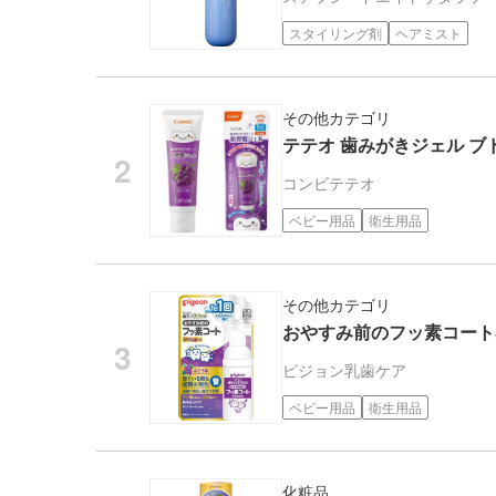
スタイリング剤
ヘアミスト
その他カテゴリ
テテオ 歯みがきジェル ブ
コンビ
テテオ
ベビー用品
衛生用品
その他カテゴリ
おやすみ前のフッ素コート5
ピジョン
乳歯ケア
ベビー用品
衛生用品
化粧品