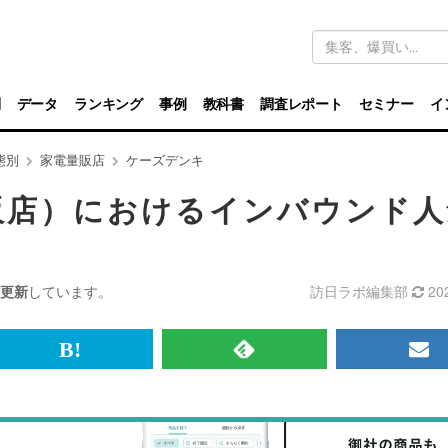
キ
ー
ワ
ー
ド
別
データ
ランキング
事例
教科書
調査レポート
セミナー
イ
検
索
態別
家電量販店
ケーズデンキ
販店）におけるインバウンド人
更新
しています。
訪日ラボ編集部
20
br>
は
RSS
メ
て
で
ル
な
記
マ