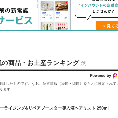
ブ
事
ガ
ッ
を
登
ク
購
録
マ
読
す
ー
す
る
ク
る
に
追
気の商品・お土産ランキング
加
Powered by
が集計したものです。なお、位置情報（経度・緯度）をもとに推定されて
ります
ライジング&リペアブースター導入液ヘアミスト 250ml