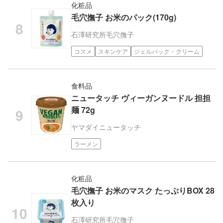
化粧品
毛穴撫子 お米のパック(170g)
石澤研究所
毛穴撫子
コスメ
スキンケア
ジェルパック・クリーム
食料品
ニュータッチ ヴィーガンヌードル 担担
麺 72g
ヤマダイ
ニュータッチ
ラーメン
化粧品
毛穴撫子 お米のマスク たっぷりBOX 28
枚入り
石澤研究所
毛穴撫子