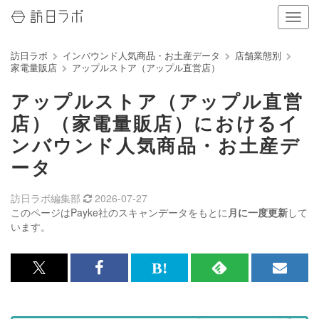
ナ
ビ
ゲ
訪日ラボ
インバウンド人気商品・お土産データ
店舗業態別
ー
家電量販店
アップルストア（アップル直営店）
シ
ョ
アップルストア（アップル直営
ン
の
店）（家電量販店）におけるイ
表
ンバウンド人気商品・お土産デ
示
を
ータ
切
り
訪日ラボ編集部
2026-07-27
替
このページはPayke社のスキャンデータをもとに
月に一度更新
して
え
います。
る
x<br>
Facebook<br>
は
RSS
メ
で
で
て
で
ル