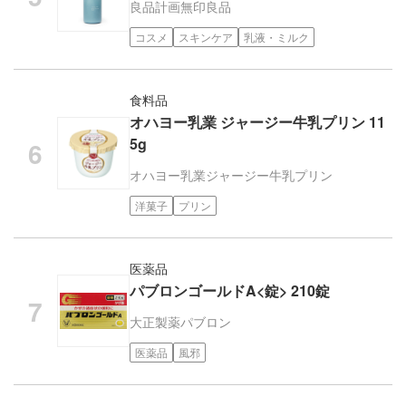
良品計画
無印良品
コスメ
スキンケア
乳液・ミルク
食料品
オハヨー乳業 ジャージー牛乳プリン 11
5g
オハヨー乳業
ジャージー牛乳プリン
洋菓子
プリン
医薬品
パブロンゴールドA<錠> 210錠
大正製薬
パブロン
医薬品
風邪