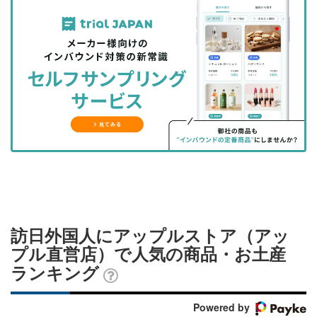
記
記
な
記
マ
事
事
ブ
事
ガ
を
を
ッ
を
登
シ
シ
ク
購
録
ェ
ェ
マ
読
す
ア
ア
ー
す
る
す
す
ク
る
る
る
に
追
加
訪日外国人にアップルストア（アッ
プル直営店）で人気の商品・お土産
ランキング
Powered by