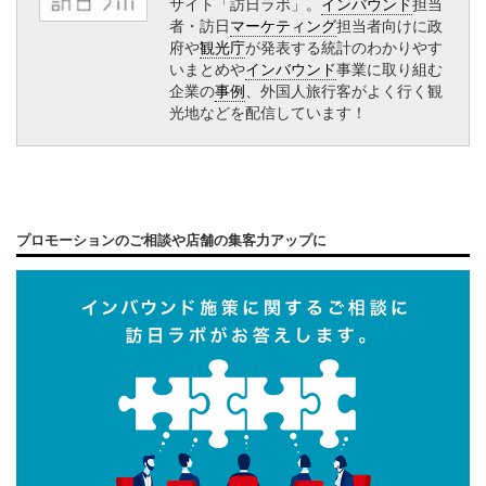
サイト「訪日ラボ」。
インバウンド
担当
者・訪日
マーケティング
担当者向けに政
府や
観光庁
が発表する統計のわかりやす
いまとめや
インバウンド
事業に取り組む
企業の
事例
、外国人旅行客がよく行く観
光地などを配信しています！
プロモーションのご相談や店舗の集客力アップに