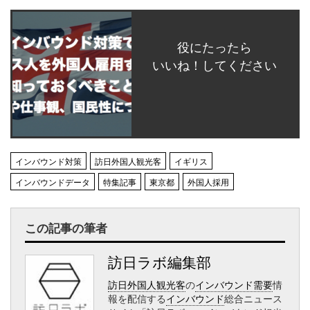
役にたったら
いいね！してください
インバウンド対策
訪日外国人観光客
イギリス
インバウンドデータ
特集記事
東京都
外国人採用
この記事の筆者
訪日ラボ編集部
訪日外国人観光客
の
インバウンド需要
情
報を配信する
インバウンド
総合ニュース