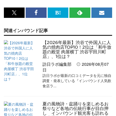
x<br>
Facebook<br>
は
RSS
メ
で
で
て
で
ル
関連インバウンド記事
記
記
な
記
マ
事
事
ブ
事
ガ
【2026年最新】渋谷で外国人に人
を
を
ッ
を
登
気の焼肉店TOP10！2位は「和牛放
題の殿堂 肉屋横丁 渋谷宇田川町
シ
シ
ク
購
録
店」、1位は？
ェ
ェ
マ
読
す
訪日ラボ編集部
2026年08月07
日
ア
ア
ー
す
る
訪日ラボが最新の口コミデータを元に独自
す
す
ク
る
調査・発表している『インバウンド人気飲
食店ラ...
る
る
に
追
加
夏の風物詩・盆踊りを楽しめるお
祭りなど各地の伝統行事が目白押
し インバウンド観光客も訪れる