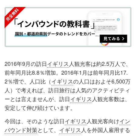
を
を
ッ
を
登
シ
シ
ク
購
録
ェ
ェ
マ
読
す
ア
ア
ー
す
る
す
す
ク
る
る
る
に
追
2016年9月の訪日
イギリス
人観光客は約2.5万人で、
加
前年同月比8.8％増加。2016年1月は前年同月比17.
2％増で、人口比（
イギリス
の人口はおよそ6,500万
人）で考えれば、訪日旅行は人気のアクティビティ
ーとは言えませんが、訪日
イギリス
人観光客数は、
安定して伸び続けています。
今回は、そのような訪日
イギリス
人観光客向け
イン
バウンド対策
として、
イギリス
人を外国人雇用する