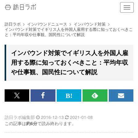
ナ
ビ
ゲ
訪日ラボ
インバウンドニュース
インバウンド対策
ー
インバウンド対策でイギリス人を外国人雇用する際に知っておくべきこ
シ
と：平均年収や仕事観、国民性について解説
ョ
ン
の
インバウンド対策でイギリス人を外国人雇
表
用する際に知っておくべきこと：平均年収
示
を
や仕事観、国民性について解説
切
り
替
え
x<br>
Facebook<br>
は
RSS
メ
る
で
で
て
で
ル
訪日ラボ編集部
2016-12-13
2021-01-08
記
記
な
記
マ
この記事は
約6分
で読み終わります。
事
事
ブ
事
ガ