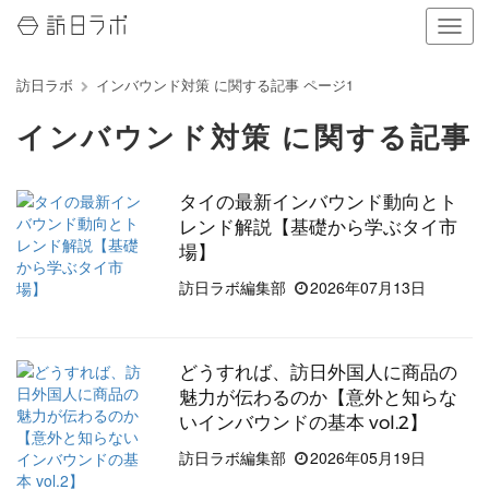
ナ
ビ
ゲ
訪日ラボ
インバウンド対策 に関する記事 ページ1
ー
シ
インバウンド対策 に関する記事
ョ
ン
の
タイの最新インバウンド動向とト
表
示
レンド解説【基礎から学ぶタイ市
を
場】
切
訪日ラボ編集部
2026年07月13日
り
替
え
る
どうすれば、訪日外国人に商品の
魅力が伝わるのか【意外と知らな
いインバウンドの基本 vol.2】
訪日ラボ編集部
2026年05月19日