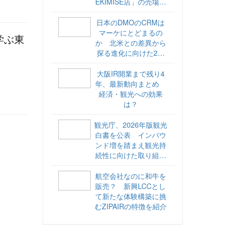
EKIMISE店」の売場づ
くりをレポート
日本のDMOのCRMは
マーケにとどまるの
学ぶ東
か 北米との差異から
探る進化に向けた2ス
テップ【ココが違う！
海外DMOのリアル
大阪IR開業まで残り4
vol.6】
年、最新動向まとめ
経済・観光への効果
は？
観光庁、2026年版観光
白書を公表 インバウ
ンド増を踏まえ観光持
続性に向けた取り組み
や旅客税の使途を明記
航空会社なのに和牛を
販売？ 新興LCCとし
て新たな体験構築に挑
むZIPAIRの特徴を紹介