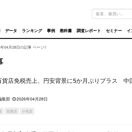
キ
ー
ワ
ー
ド
別
データ
ランキング
事例
教科書
調査レポート
セミナー
イ
検
索
26年04月28日の記事 ページ1
事
百貨店免税売上、円安背景に5か月ぶりプラス 中
編集部
2026年04月28日
国
百貨店
小売店