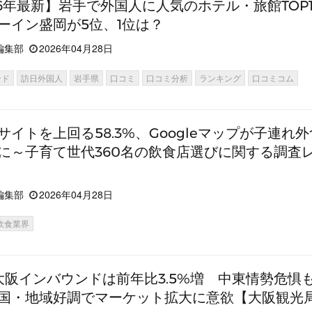
26年最新】岩手で外国人に人気のホテル・旅館TOP
ーイン盛岡が5位、1位は？
編集部
2026年04月28日
ンド
訪日外国人
岩手県
口コミ
口コミ分析
ランキング
口コミコム
サイトを上回る58.3%、Googleマップが子連れ
に～子育て世代360名の飲食店選びに関する調査
編集部
2026年04月28日
飲食業界
大阪インバウンドは前年比3.5%増 中東情勢危惧
国・地域好調でマーケット拡大に意欲【大阪観光