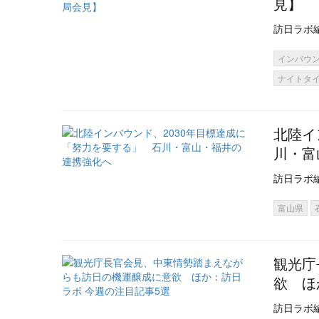
見】
訪日ラボ
インバウ
ナイトタ
北陸イ
川・富
訪日ラボ
富山県
観光庁
欲 ほ
訪日ラボ