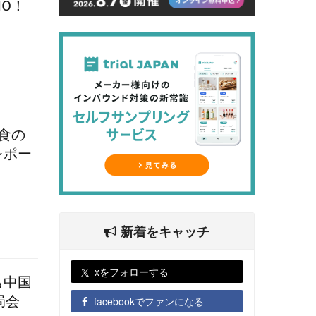
10！
外食の
レポー
新着をキャッチ
xをフォローする
も中国
局会
facebookでファンになる