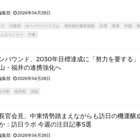
編集部
2026年04月28日
ンド
大阪府
オーバーツーリズム
海外旅行傷害保険
台湾
香港
中国
イムエコノミー
中東
ンバウンド、2030年目標達成に「努力を要する
山・福井の連携強化へ
編集部
2026年04月28日
石川県
福井県
北陸
長官会見、中東情勢踏まえながらも訪日の機運醸
か：訪日ラボ 今週の注目記事5選
編集部
2026年04月28日