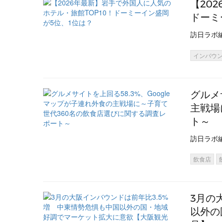
【20
ドーミ
訪日ラボ
インバウ
グルメ
主戦場
ト～
訪日ラボ
飲食店
3月の
以外の