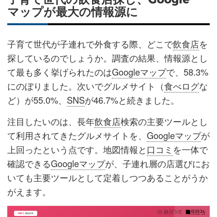
マップが最大の情報源に
子育て世代が子連れで外食する際、どこで
飲食店
を
探しているのでしょうか。調査の結果、情報源とし
て最も多く挙げられたのは
Googleマップ
で、58.3%
にのぼりました。次いでグルメサイト（
食べログ
な
ど）が55.0%、
SNS
が46.7%と続きました。
注目したいのは、長年
飲食店
検索の主要ツールとし
て利用されてきたグルメサイトを、
Googleマップ
が
上回ったという点です。地図情報と
口コミ
を一体で
確認できる
Googleマップ
が、子連れ層の店選びにお
いても主要ツールとして定着しつつあることがうか
がえます。