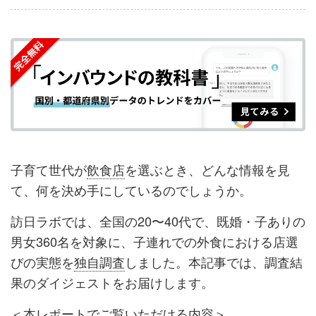
事
事
ブ
事
ガ
を
を
ッ
を
登
シ
シ
ク
購
録
ェ
ェ
マ
読
す
ア
ア
ー
す
る
す
す
ク
る
る
る
に
追
子育て世代が
飲食店
を選ぶとき、どんな情報を見
加
て、何を決め手にしているのでしょうか。
訪日ラボでは、全国の20〜40代で、既婚・子ありの
男女360名を対象に、子連れでの外食における店選
びの実態を
独自調査
しました。本記事では、調査結
果のダイジェストをお届けします。
＜本レポートでご覧いただける内容＞