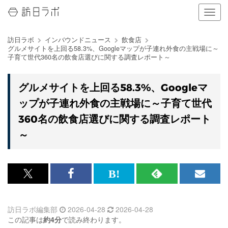
ナ
ビ
ゲ
訪日ラボ
インバウンドニュース
飲食店
ー
グルメサイトを上回る58.3%、Googleマップが子連れ外食の主戦場に～
シ
子育て世代360名の飲食店選びに関する調査レポート～
ョ
ン
の
グルメサイトを上回る58.3%、Googleマ
表
ップが子連れ外食の主戦場に～子育て世代
示
を
360名の飲食店選びに関する調査レポート
切
～
り
替
え
る
x<br>
Facebook<br>
は
RSS
メ
で
で
て
で
ル
訪日ラボ編集部
2026-04-28
2026-04-28
記
記
な
記
マ
この記事は
約4分
で読み終わります。