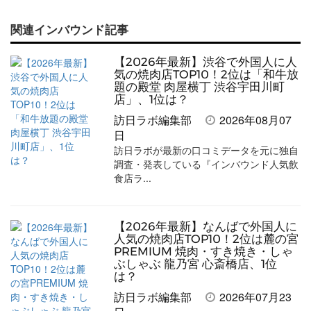
で
で
て
で
ル
関連インバウンド記事
記
記
な
記
マ
事
事
ブ
事
ガ
【2026年最新】渋谷で外国人に人
を
を
ッ
を
登
気の焼肉店TOP10！2位は「和牛放
題の殿堂 肉屋横丁 渋谷宇田川町
シ
シ
ク
購
録
店」、1位は？
ェ
ェ
マ
読
す
訪日ラボ編集部
2026年08月07
日
ア
ア
ー
す
る
訪日ラボが最新の口コミデータを元に独自
す
す
ク
る
調査・発表している『インバウンド人気飲
食店ラ...
る
る
に
追
加
【2026年最新】なんばで外国人に
人気の焼肉店TOP10！2位は麓の宮
PREMIUM 焼肉・すき焼き・しゃ
ぶしゃぶ 龍乃宮 心斎橋店、1位
は？
訪日ラボ編集部
2026年07月23