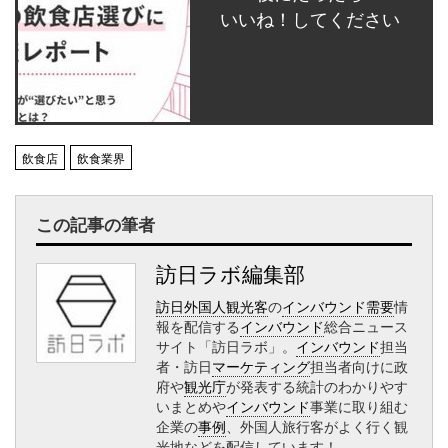
いいね！してください
飲食店
飲食業界
この記事の筆者
訪日ラボ編集部
訪日外国人観光客
の
インバウンド需要
情
報を配信する
インバウンド
総合ニュース
サイト「訪日ラボ」。
インバウンド
担当
者・訪日
マーケティング
担当者向けに政
府や
観光庁
が発表する統計のわかりやす
いまとめや
インバウンド
事業に取り組む
企業の
事例
、外国人旅行客がよく行く観
光地などを配信しています！