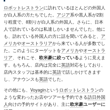
ロボットレストラン
に訪れているほとんどの外国人
が白人系の方たちでした。
アジア
系や黒人系が2割
り程度で、8割りが白人系の外国人。さらに、日本
人で訪れているのは私達しかいませんでした。他に
も、訪れている外国人の方に話を聞いてみると、
ア
メリカ
や
オーストラリア
から来ている人が多数でし
た。このようにターゲットを
アメリカ
や
オーストラ
リア
、それこそ、
ように見えま
欧米豪
に絞っている
す。もちろん、店内は完全に
英語
対応をしており、
店内スタッフは基本的に
英語
で話しかけてきます
し、アナウンスも
英語
でした。
その他にも、
Voyagin
という
ロボットレストラン
の
ような変わったお店やツアーを予約できる
訪日外国
人
向けの予約サイトがあり、主に
欧米豪
ユーザーに