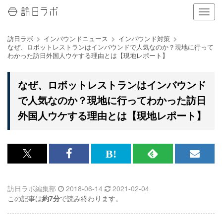
ナ
ビ
ゲ
訪日ラボ
インバウンドニュース
インバウンド対策
ー
なぜ、ロボットレストランはインバウンドで人気なのか？現地に行って
シ
わかった訪日外国人ウケする理由とは【現地レポート】
ョ
ン
の
なぜ、ロボットレストランはインバウンド
表
で人気なのか？現地に行ってわかった訪日
示
を
外国人ウケする理由とは【現地レポート】
切
り
替
え
x<br>
Facebook<br>
は
RSS
メ
る
で
で
て
で
ル
訪日ラボ編集部
2018-06-14
2021-02-04
記
記
な
記
マ
この記事は
約7分
で読み終わります。
事
事
ブ
事
ガ