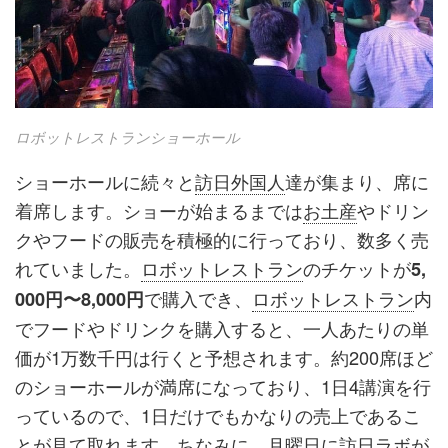
ロボットレストランショーホール
ショーホールに続々と
訪日外国人
達が集まり、席に
着席します。ショーが始まるまでは
お土産
やドリン
クやフードの販売を積極的に行っており、数多く売
れていました。
ロボットレストラン
のチケットが
5,
で購入でき、
ロボットレストラン
内
000円〜8,000円
でフードやドリンクを購入すると、一人あたりの単
価が1万数千円は行くと予想されます。約200席ほど
のショーホールが満席になっており、1日4講演を行
っているので、1日だけでもかなりの売上であるこ
とが見て取れます。ちなみに、月曜日に訪日ラボが