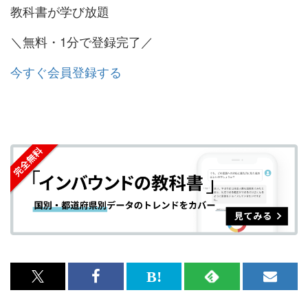
教科書が学び放題
＼無料・1分で登録完了／
今すぐ会員登録する
x<br>
Facebook<br>
は
RSS
メ
で
で
て
で
ル