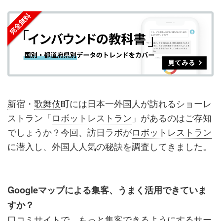
を
を
ッ
を
登
シ
シ
ク
購
録
ェ
ェ
マ
読
す
ア
ア
ー
す
る
す
す
ク
る
る
る
に
追
新宿
・
歌舞伎
町には日本一外国人が訪れるショーレ
加
ストラン「
ロボットレストラン
」があるのはご存知
でしょうか？今回、訪日ラボが
ロボットレストラン
に潜入し、外国人人気の秘訣を調査してきました。
Googleマップによる集客、うまく活用できていま
すか？
口コミサイトで、もっと集客できるようにするサー