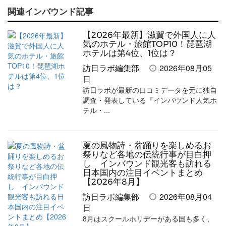
関連インバウンド記事
記
記
な
記
マ
事
事
ブ
事
ガ
【2026年最新】滋賀で外国人に人
を
を
ッ
を
登
気のホテル・旅館TOP10！琵琶湖
ホテルは第4位、1位は？
シ
シ
ク
購
録
訪日ラボ編集部
2026年08月05
ェ
ェ
マ
読
す
日
訪日ラボが最新の口コミデータを元に独自
ア
ア
ー
す
る
調査・発表している『インバウンド人気ホ
す
す
ク
る
テル・...
る
る
に
追
夏の風物詩・盆踊りを楽しめるお
加
祭りなど各地の伝統行事が目白押
し インバウンド観光客も訪れる
日本国内の注目イベントまとめ
【2026年8月】
訪日ラボ編集部
2026年08月04
日
8月はスクールホリデーがある国も多く、