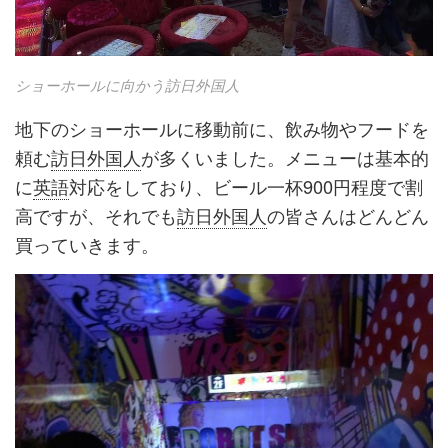
ショーホールに向かう訪日外国人
地下のショーホールに移動前に、飲み物やフードを
頼む
訪日外国人
が多くいました。メニューは基本的
に
英語
対応をしており、ビール一杯900円程度で割
高ですが、それでも
訪日外国人
の皆さんはどんどん
買っていきます。