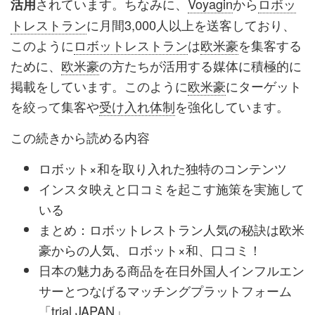
されています。ちなみに、
Voyagin
から
ロボッ
活用
トレストラン
に月間3,000人以上を送客しており、
このように
ロボットレストラン
は
欧米豪
を集客する
ために、
欧米豪
の方たちが活用する媒体に積極的に
掲載をしています。このように
欧米豪
にターゲット
を絞って集客や
受け入れ体制
を強化しています。
この続きから読める内容
ロボット×和を取り入れた独特のコンテンツ
インスタ映えと口コミを起こす施策を実施して
いる
まとめ：ロボットレストラン人気の秘訣は欧米
豪からの人気、ロボット×和、口コミ！
日本の魅力ある商品を在日外国人インフルエン
サーとつなげるマッチングプラットフォーム
「trial JAPAN」