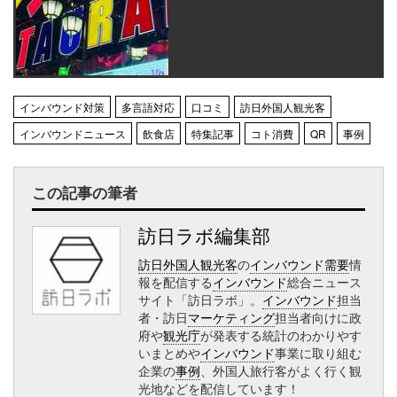
インバウンド対策
多言語対応
口コミ
訪日外国人観光客
インバウンドニュース
飲食店
特集記事
コト消費
QR
事例
この記事の筆者
訪日ラボ編集部
訪日外国人観光客
の
インバウンド需要
情
報を配信する
インバウンド
総合ニュース
サイト「訪日ラボ」。
インバウンド
担当
者・訪日
マーケティング
担当者向けに政
府や
観光庁
が発表する統計のわかりやす
いまとめや
インバウンド
事業に取り組む
企業の
事例
、外国人旅行客がよく行く観
光地などを配信しています！