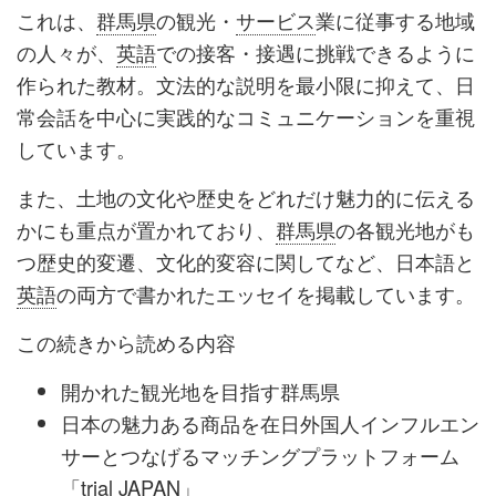
これは、
群馬県
の観光・
サービス
業に従事する地域
の人々が、
英語
での接客・接遇に挑戦できるように
作られた教材。文法的な説明を最小限に抑えて、日
常会話を中心に実践的なコミュニケーションを重視
しています。
また、土地の文化や歴史をどれだけ魅力的に伝える
かにも重点が置かれており、
群馬県
の各観光地がも
つ歴史的変遷、文化的変容に関してなど、日本語と
英語
の両方で書かれたエッセイを掲載しています。
この続きから読める内容
開かれた観光地を目指す群馬県
日本の魅力ある商品を在日外国人インフルエン
サーとつなげるマッチングプラットフォーム
「trial JAPAN」