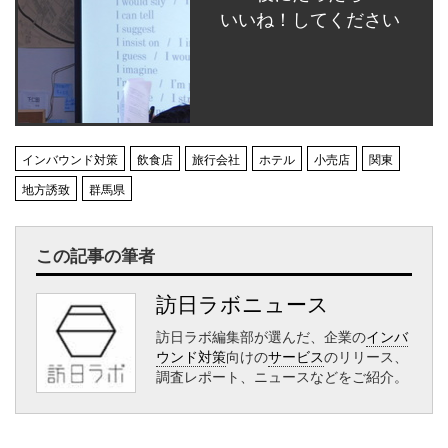
いいね！してください
インバウンド対策
飲食店
旅行会社
ホテル
小売店
関東
地方誘致
群馬県
この記事の筆者
訪日ラボニュース
訪日ラボ編集部が選んだ、企業の
インバ
ウンド対策
向けの
サービス
のリリース、
調査レポート、ニュースなどをご紹介。