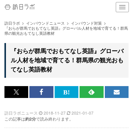
ナ
ビ
ゲ
訪日ラボ
インバウンドニュース
インバウンド対策
ー
『おらが群馬でおもてなし英語』グローバル人材を地域で育てる！群馬
シ
県の観光おもてなし英語教材
ョ
ン
の
『おらが群馬でおもてなし英語』グローバ
表
ル人材を地域で育てる！群馬県の観光おも
示
を
てなし英語教材
切
り
替
え
x<br>
Facebook<br>
は
RSS
メ
る
で
で
て
で
ル
訪日ラボニュース
2018-11-27
2021-01-07
記
記
な
記
マ
この記事は
約2分
で読み終わります。
事
事
ブ
事
ガ