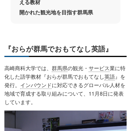
える教材
開かれた観光地を目指す群馬県
『おらが群馬でおもてなし英語』
高崎商科大学では、
群馬県
の観光・
サービス
業に特
化した語学教材『おらが群馬でおもてなし
英語
』を
発行。
インバウンド
に対応できるグローバル人材を
地域で育成する取り組みについて、11月8日に発表
しています。