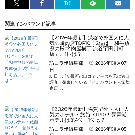
x<br>
Facebook<br>
は
RSS
メ
で
で
て
で
ル
関連インバウンド記事
記
記
な
記
マ
事
事
ブ
事
ガ
【2026年最新】渋谷で外国人に人
を
を
ッ
を
登
気の焼肉店TOP10！2位は「和牛放
題の殿堂 肉屋横丁 渋谷宇田川町
シ
シ
ク
購
録
店」、1位は？
ェ
ェ
マ
読
す
訪日ラボ編集部
2026年08月07
日
ア
ア
ー
す
る
訪日ラボが最新の口コミデータを元に独自
す
す
ク
る
調査・発表している『インバウンド人気飲
食店ラ...
る
る
に
追
加
【2026年最新】滋賀で外国人に人
気のホテル・旅館TOP10！琵琶湖
ホテルは第4位、1位は？
訪日ラボ編集部
2026年08月05