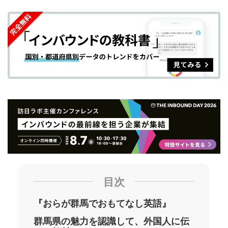
を
を
ッ
を
登
シ
シ
ク
購
録
ェ
ェ
マ
読
す
ア
ア
ー
す
る
す
す
ク
る
る
る
に
追
加
目次
『おらが群馬でおもてなし英語』
群馬県の魅力を認識して、外国人に伝