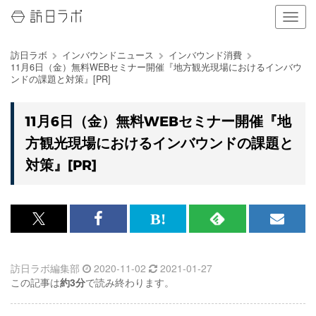
ナ
ビ
ゲ
訪日ラボ
インバウンドニュース
インバウンド消費
ー
11月6日（金）無料WEBセミナー開催『地方観光現場におけるインバウ
シ
ンドの課題と対策』[PR]
ョ
ン
の
11月6日（金）無料WEBセミナー開催『地
表
方観光現場におけるインバウンドの課題と
示
を
対策』[PR]
切
り
替
え
x<br>
Facebook<br>
は
RSS
メ
る
で
で
て
で
ル
訪日ラボ編集部
2020-11-02
2021-01-27
記
記
な
記
マ
この記事は
約3分
で読み終わります。
事
事
ブ
事
ガ