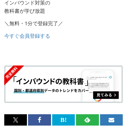
インバウンド対策の
教科書が学び放題
＼無料・1分で登録完了／
今すぐ会員登録する
x<br>
Facebook<br>
は
RSS
メ