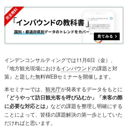
を
を
ッ
を
登
シ
シ
ク
購
録
ェ
ェ
マ
読
す
ア
ア
ー
す
る
す
す
ク
る
る
る
に
追
インデンコンサルティングでは11月6日（金）、
加
『地方観光現場における
インバウンド
の課題と対
策』と題した無料WEBセミナーを開催します。
本セミナーでは、
観光庁
が発表するデータをもとに
「どうやって訪日観光客を呼び込むか」「来客の際
などの課題を整理し明確にする
に必要な対応とは」
ことによって、皆様の課題解決の第一歩としていた
だければと思います。