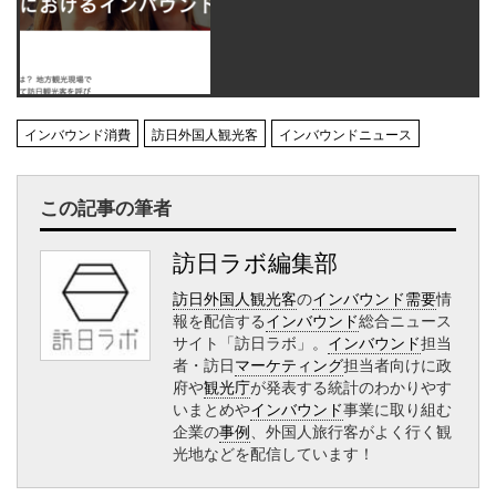
インバウンド消費
訪日外国人観光客
インバウンドニュース
この記事の筆者
訪日ラボ編集部
訪日外国人観光客
の
インバウンド需要
情
報を配信する
インバウンド
総合ニュース
サイト「訪日ラボ」。
インバウンド
担当
者・訪日
マーケティング
担当者向けに政
府や
観光庁
が発表する統計のわかりやす
いまとめや
インバウンド
事業に取り組む
企業の
事例
、外国人旅行客がよく行く観
光地などを配信しています！