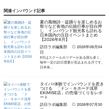
で
で
て
で
ル
関連インバウンド記事
記
記
な
記
マ
事
事
ブ
事
ガ
夏の風物詩・盆踊りを楽しめるお
を
を
ッ
を
登
祭りなど各地の伝統行事が目白押
し インバウンド観光客も訪れる
シ
シ
ク
購
録
日本国内の注目イベントまとめ
【2026年8月】
ェ
ェ
マ
読
す
訪日ラボ編集部
2026年08月04
ア
ア
ー
す
る
日
す
す
ク
る
8月はスクールホリデーがある国も多く、
毎年一定の訪日需要が見込まれる月です。
る
る
に
日本各...
追
加
タイパ×体験でインバウンドを惹き
つける 「ドン・キホーテ浅草
EKIMISE店」の売場づくりをレポ
ート
訪日ラボ編集部
2026年07月30