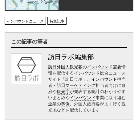
インバウンドニュース
特集記事
この記事の筆者
訪日ラボ編集部
訪日外国人観光客
の
インバウンド需要
情
報を配信する
インバウンド
総合ニュース
サイト「訪日ラボ」。
インバウンド
担当
者・訪日
マーケティング
担当者向けに政
府や
観光庁
が発表する統計のわかりやす
いまとめや
インバウンド
事業に取り組む
企業の
事例
、外国人旅行客がよく行く観
光地などを配信しています！