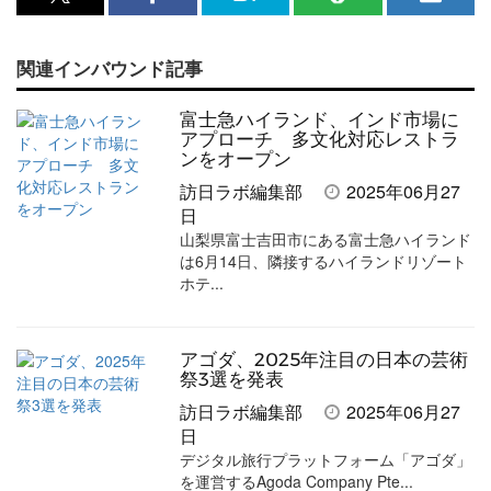
x<br>
Facebook<br>
は
RSS
メ
で
で
て
で
ル
関連インバウンド記事
記
記
な
記
マ
事
事
ブ
事
ガ
富士急ハイランド、インド市場に
を
を
ッ
を
登
アプローチ 多文化対応レストラ
ンをオープン
シ
シ
ク
購
録
訪日ラボ編集部
2025年06月27
ェ
ェ
マ
読
す
日
山梨県富士吉田市にある富士急ハイランド
ア
ア
ー
す
る
は6月14日、隣接するハイランドリゾート
す
す
ク
る
ホテ...
る
る
に
追
アゴダ、2025年注目の日本の芸術
加
祭3選を発表
訪日ラボ編集部
2025年06月27
日
デジタル旅行プラットフォーム「アゴダ」
を運営するAgoda Company Pte...