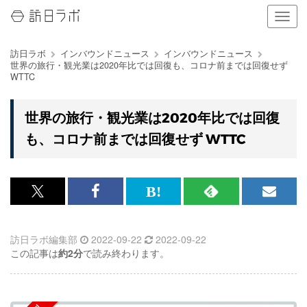
ナ
ビ
ゲ
訪日ラボ
インバウンドニュース
インバウンドニュース
ー
世界の旅行・観光業は2020年比では回復も、コロナ前までは回復せず
シ
WTTC
ョ
ン
の
世界の旅行・観光業は2020年比では回復
表
も、コロナ前までは回復せず WTTC
示
を
切
り
替
x<br>
Facebook<br>
は
RSS
メ
え
で
で
て
で
ル
る
訪日ラボ編集部
2022-09-22
2022-09-22
記
記
な
記
マ
この記事は
約2分
で読み終わります。
事
事
ブ
事
ガ
を
を
ッ
を
登