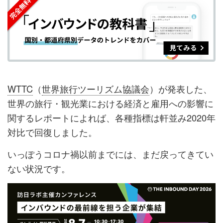
シ
シ
ク
購
録
ェ
ェ
マ
読
す
ア
ア
ー
す
る
す
す
ク
る
る
る
に
追
WTTC
（
世界旅行ツーリズム協議会
）が発表した、
加
世界の旅行・観光業における経済と雇用への影響に
関するレポートによれば、各種指標は軒並み2020年
対比で回復しました。
いっぽうコロナ禍以前までには、まだ戻ってきてい
ない状況です。