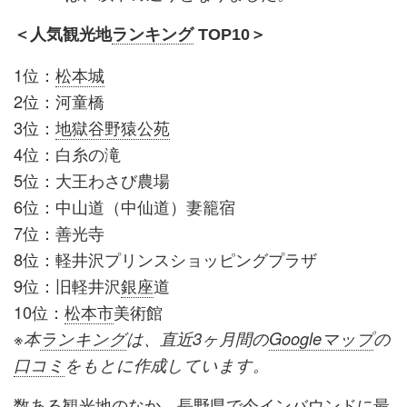
＜人気観光地
ランキング
TOP10＞
1位：
松本城
2位：河童橋
3位：
地獄谷野猿公苑
4位：白糸の滝
5位：大王わさび農場
6位：中山道（中仙道）妻籠宿
7位：善光寺
8位：軽井沢プリンスショッピングプラザ
9位：旧軽井沢
銀座
道
10位：
松本市
美術館
※本
ランキング
は、直近3ヶ月間の
Googleマップ
の
口コミ
をもとに作成しています。
数ある観光地のなか、
長野県
で今
インバウンド
に最