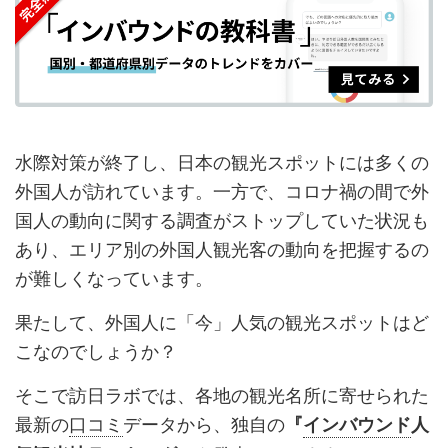
ェ
ェ
マ
読
す
ア
ア
ー
す
る
す
す
ク
る
る
る
に
追
水際対策が終了し、日本の観光スポットには多くの
加
外国人が訪れています。一方で、コロナ禍の間で外
国人の動向に関する調査がストップしていた状況も
あり、エリア別の外国人観光客の動向を把握するの
が難しくなっています。
果たして、外国人に「今」人気の観光スポットはど
こなのでしょうか？
そこで訪日ラボでは、各地の観光名所に寄せられた
最新の
口コミ
データから、独自の
『
インバウンド
人