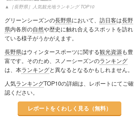
▲［長野県］人気観光地ランキング TOP10
グリーンシーズンの
長野県
において、
訪日客
は
長野
県
内各所の
自然
や歴史に触れ合えるスポットを訪れ
ている様子がうかがえます。
長野県
はウィンタースポーツに関する
観光資源
も豊
富です。そのため、スノーシーズンの
ランキング
は、本
ランキング
と異なるとなるかもしれません。
人気
ランキング
TOP10の詳細は、レポートにてご確
認ください。
レポートをくわしく見る（無料）