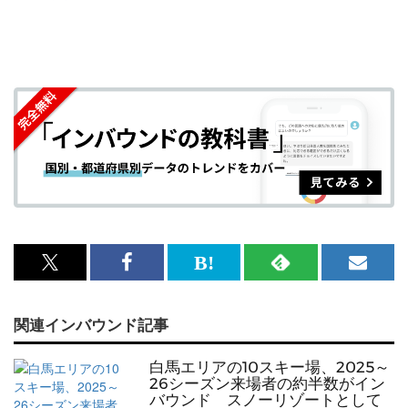
x<br>
Facebook<br>
は
RSS
メ
で
で
て
で
ル
関連インバウンド記事
記
記
な
記
マ
事
事
ブ
事
ガ
白馬エリアの10スキー場、2025～
を
を
ッ
を
登
26シーズン来場者の約半数がイン
バウンド スノーリゾートとして