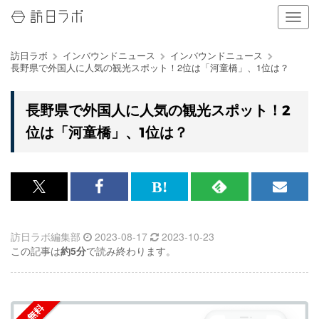
ナ
ビ
ゲ
訪日ラボ
インバウンドニュース
インバウンドニュース
ー
長野県で外国人に人気の観光スポット！2位は「河童橋」、1位は？
シ
ョ
ン
長野県で外国人に人気の観光スポット！2
の
位は「河童橋」、1位は？
表
示
を
切
り
x<br>
Facebook<br>
は
RSS
メ
替
で
で
て
で
ル
え
る
訪日ラボ編集部
2023-08-17
2023-10-23
記
記
な
記
マ
この記事は
約5分
で読み終わります。
事
事
ブ
事
ガ
を
を
ッ
を
登
シ
シ
ク
購
録