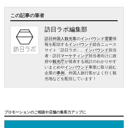
この記事の筆者
訪日ラボ編集部
訪日外国人観光客
の
インバウンド需要
情
報を配信する
インバウンド
総合ニュース
サイト「訪日ラボ」。
インバウンド
担当
者・訪日
マーケティング
担当者向けに政
府や
観光庁
が発表する統計のわかりやす
いまとめや
インバウンド
事業に取り組む
企業の
事例
、外国人旅行客がよく行く観
光地などを配信しています！
プロモーションのご相談や店舗の集客力アップに