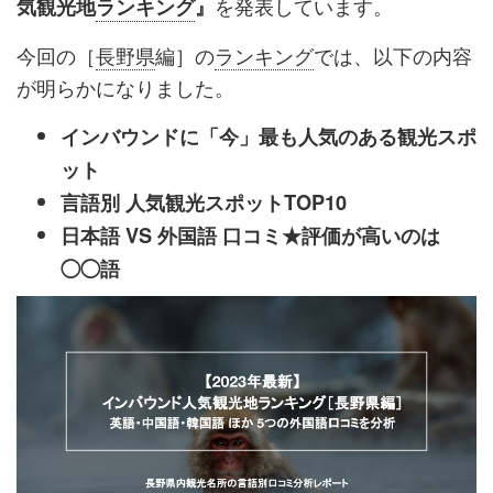
を発表しています。
気観光地
ランキング
』
今回の［
長野県
編］の
ランキング
では、以下の内容
が明らかになりました。
インバウンドに「今」最も人気のある観光スポ
ット
言語別 人気観光スポットTOP10
日本語 VS 外国語 口コミ★評価が高いのは
◯◯語