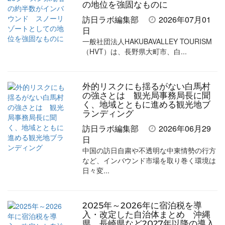
シ
シ
ク
購
録
の地位を強固なものに
ェ
ェ
マ
読
す
訪日ラボ編集部
2026年07月01
日
ア
ア
ー
す
る
一般社団法人HAKUBAVALLEY TOURISM
す
す
ク
る
（HVT）は、長野県大町市、白...
る
る
に
追
外的リスクにも揺るがない白馬村
加
の強さとは 観光局事務局長に聞
く、地域とともに進める観光地ブ
ランディング
訪日ラボ編集部
2026年06月29
日
中国の訪日自粛や不透明な中東情勢の行方
など、インバウンド市場を取り巻く環境は
日々変...
2025年～2026年に宿泊税を導
入・改定した自治体まとめ 沖縄
県、長崎県など2027年以降の導入