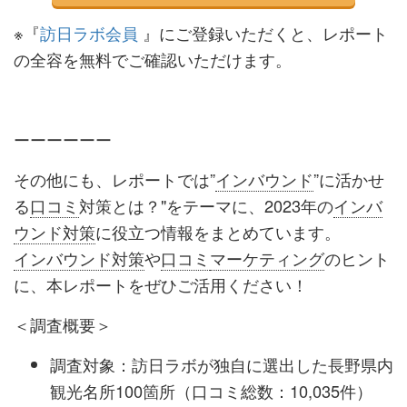
※『
訪日ラボ会員
』にご登録いただくと、レポート
の全容を無料でご確認いただけます。
ーーーーーー
その他にも、レポートでは”
インバウンド
”に活かせ
る
口コミ
対策とは？"をテーマに、2023年の
インバ
ウンド対策
に役立つ情報をまとめています。
インバウンド対策
や
口コミ
マーケティング
のヒント
に、本レポートをぜひご活用ください！
＜調査概要＞
調査対象：訪日ラボが独自に選出した長野県内
観光名所100箇所（口コミ総数：10,035件）