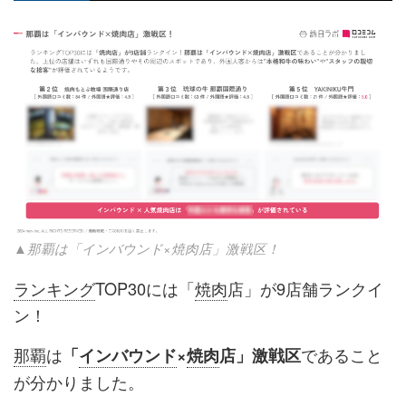
▲那覇は「インバウンド×焼肉店」激戦区！
ランキング
TOP30には「
焼肉
店」が9店舗ランクイ
ン！
那覇
は
であること
「
インバウンド
×
焼肉
店」激戦区
が分かりました。