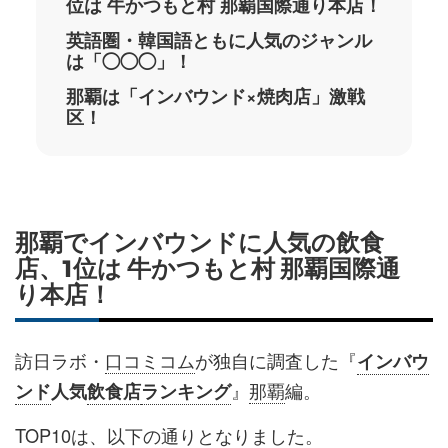
位は 牛かつもと村 那覇国際通り本店！
英語圏・韓国語ともに人気のジャンル
は「◯◯◯」！
那覇は「インバウンド×焼肉店」激戦
区！
那覇でインバウンドに人気の飲食
店、1位は 牛かつもと村 那覇国際通
り本店！
訪日ラボ・
口コミコム
が独自に調査した『
インバウ
』
那覇
編。
ンド
人気
飲食店
ランキング
TOP10は、以下の通りとなりました。