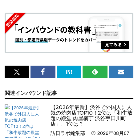
x<br>
Facebook<br>
は
RSS
メ
で
で
て
で
ル
関連インバウンド記事
記
記
な
記
マ
事
事
ブ
事
ガ
【2026年最新】渋谷で外国人に人
を
を
ッ
を
登
気の焼肉店TOP10！2位は「和牛放
題の殿堂 肉屋横丁 渋谷宇田川町
シ
シ
ク
購
録
店」、1位は？
ェ
ェ
マ
読
す
訪日ラボ編集部
2026年08月07