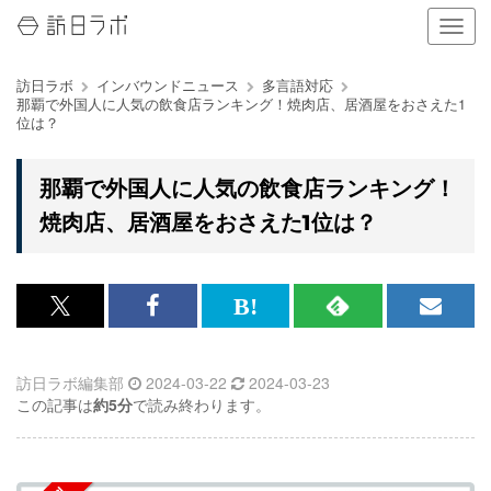
ナ
ビ
ゲ
訪日ラボ
インバウンドニュース
多言語対応
ー
那覇で外国人に人気の飲食店ランキング！焼肉店、居酒屋をおさえた1
シ
位は？
ョ
ン
の
那覇で外国人に人気の飲食店ランキング！
表
焼肉店、居酒屋をおさえた1位は？
示
を
切
り
替
x<br>
Facebook<br>
は
RSS
メ
え
で
で
て
で
ル
る
訪日ラボ編集部
2024-03-22
2024-03-23
記
記
な
記
マ
この記事は
約5分
で読み終わります。
事
事
ブ
事
ガ
を
を
ッ
を
登