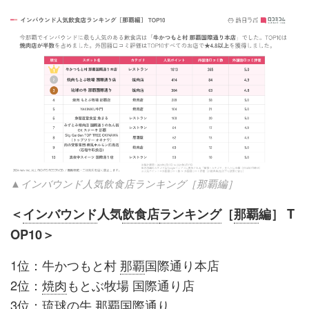
▲インバウンド人気飲食店ランキング［那覇編］
＜
インバウンド
人気
飲食店
ランキング
［
那覇
編］ T
OP10＞
1位：牛かつもと村
那覇
国際通り本店
2位：
焼肉
もとぶ牧場 国際通り店
3位：琉球の牛
那覇
国際通り