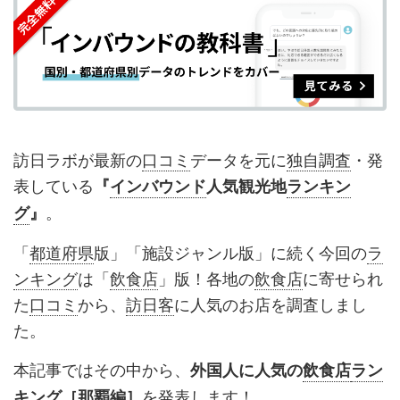
シ
シ
ク
購
録
ェ
ェ
マ
読
す
ア
ア
ー
す
る
す
す
ク
る
る
る
に
追
訪日ラボが最新の
口コミ
データを元に
独自調査
・発
加
表している
『
インバウンド
人気観光地
ランキン
。
グ
』
「
都道府県
版」「施設ジャンル版」に続く今回の
ラ
ンキング
は「
飲食店
」版！各地の
飲食店
に寄せられ
た
口コミ
から、
訪日客
に人気のお店を調査しまし
た。
本記事ではその中から、
外国人に人気の
飲食店
ラン
を発表します！
キング
［
那覇
編］