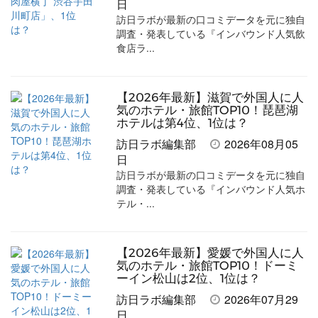
日
ア
ア
ー
す
る
訪日ラボが最新の口コミデータを元に独自
す
す
ク
る
調査・発表している『インバウンド人気飲
食店ラ...
る
る
に
追
加
【2026年最新】滋賀で外国人に人
気のホテル・旅館TOP10！琵琶湖
ホテルは第4位、1位は？
訪日ラボ編集部
2026年08月05
日
訪日ラボが最新の口コミデータを元に独自
調査・発表している『インバウンド人気ホ
テル・...
【2026年最新】愛媛で外国人に人
気のホテル・旅館TOP10！ドーミ
ーイン松山は2位、1位は？
訪日ラボ編集部
2026年07月29
日