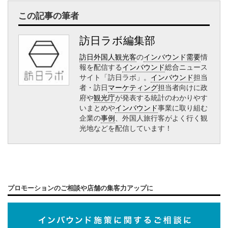
この記事の筆者
訪日ラボ編集部
訪日外国人観光客
の
インバウンド需要
情
報を配信する
インバウンド
総合ニュース
サイト「訪日ラボ」。
インバウンド
担当
者・訪日
マーケティング
担当者向けに政
府や
観光庁
が発表する統計のわかりやす
いまとめや
インバウンド
事業に取り組む
企業の
事例
、外国人旅行客がよく行く観
光地などを配信しています！
プロモーションのご相談や店舗の集客力アップに