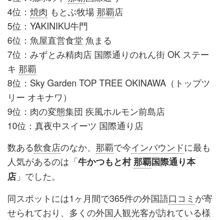
4位：
焼肉
もとぶ牧場
那覇
店
5位：YAKINIKU牛門
6位：魚屋直営食堂 魚まる
7位：みずとみ精肉店 国際通りのれん街 OK ステー
キ
那覇
8位：Sky Garden TOP TREE OKINAWA（トップツ
リー オキナワ）
9位：肉の変態集団 疾風ホルモン前島店
10位：真夜中スイーツ 国際通り店
数ある
飲食店
のなか、
那覇
で今
インバウンド
に最も
人気があるのは「
牛かつもと村
那覇
国際通り本
」でした。
店
同スポットには1ヶ月間で365件の外国語
口コミ
が寄
せられており、多くの外国人観光客が訪れている様