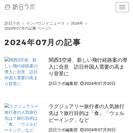
ナ
ビ
ゲ
訪日ラボ
インバウンドニュース
2024年
ー
2024年07月の記事 ページ1
シ
ョ
2024年07月の記事
ン
の
表
関西3空港、新しい飛行経路案の導
示
入に合意 訪日外国人需要の高ま
を
切
り背景に
り
訪日ラボ編集部
2024年07月30日
替
え
る
ラグジュアリー旅行者の人気旅行
先は？旅行目的は「食」「ウェル
ビーイング」など
訪日ラボ編集部
2024年07月30日