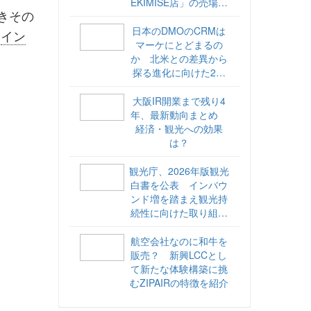
EKIMISE店」の売場づ
きその
くりをレポート
日本のDMOのCRMは
る
イン
マーケにとどまるの
か 北米との差異から
探る進化に向けた2ス
テップ【ココが違う！
海外DMOのリアル
大阪IR開業まで残り4
vol.6】
年、最新動向まとめ
経済・観光への効果
は？
観光庁、2026年版観光
白書を公表 インバウ
ンド増を踏まえ観光持
続性に向けた取り組み
や旅客税の使途を明記
航空会社なのに和牛を
販売？ 新興LCCとし
て新たな体験構築に挑
むZIPAIRの特徴を紹介