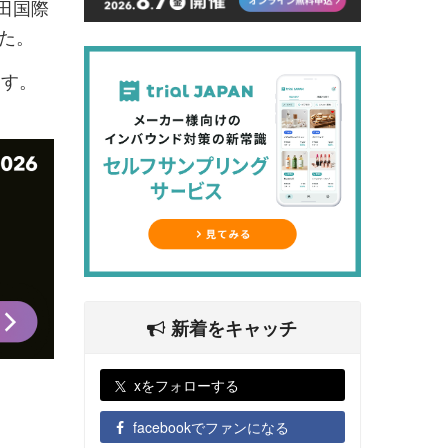
田国際
た。
ます。
新着をキャッチ
xをフォローする
facebookでファンになる