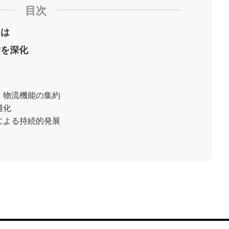
目次
とは
討を深化
る、物流機能の集約
適化
携による持続的発展
？