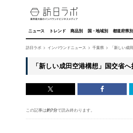
ニュース
トレンド
商品別
国・地域別
都道府県
訪日ラボ
インバウンドニュース
千葉県
「新しい成
「新しい成田空港構想」国交省へ
x<br>
Facebook<
で
で
この記事は
約7分
で読み終わります。
記
記
事
事
を
を