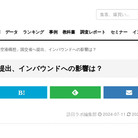
キ
ー
ワ
ー
ド
別
データ
ランキング
事例
教科書
調査レポート
セミナー
イ
検
索
田空港構想」国交省へ提出、インバウンドへの影響は？
提出、インバウンドへの影響は？
br>
は
RSS
メ
て
で
ル
訪日ラボ編集部
2024-07-11
20
な
記
マ
ブ
事
ガ
ッ
を
登