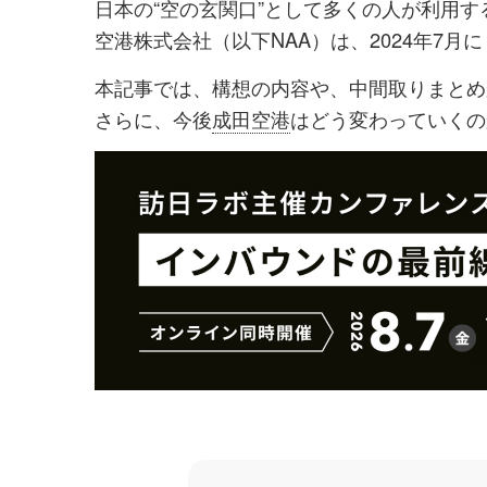
日本の“空の玄関口”として多くの人が利用す
シ
シ
空港株式会社（以下NAA）は、2024年7月
ェ
ェ
本記事では、構想の内容や、中間取りまとめ
ア
ア
さらに、今後
成田空港
はどう変わっていくの
す
す
る
る