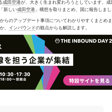
る
成田空港
が、大きく生まれ変わろうとしています。成
ク
購
録
に「新しい
成田空港
」構想を取りまとめ、国に報告しまし
マ
読
す
からのアップデート事項についてわかりやすくまとめ
ー
す
る
か、
インバウンド
の観点からも解説します。
ク
る
に
追
加