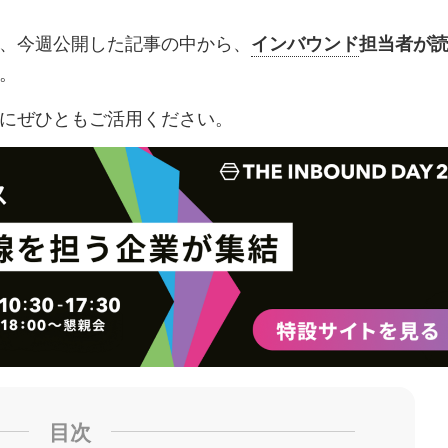
ッ
を
登
、今週公開した記事の中から、
インバウンド
担当者が
ク
購
録
。
マ
読
す
ー
す
る
にぜひともご活用ください。
ク
る
に
追
加
目次