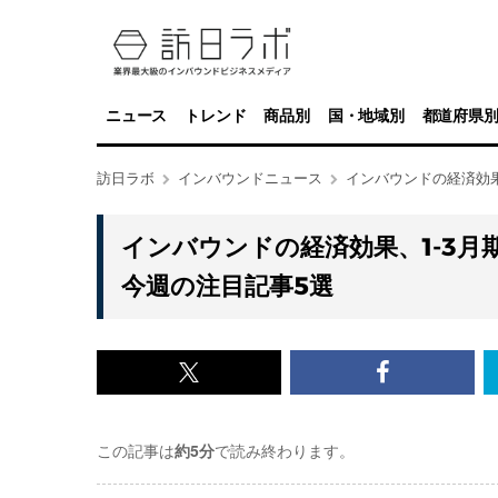
ニュース
トレンド
商品別
国・地域別
都道府県
訪日ラボ
インバウンドニュース
インバウンドの経済効果
インバウンドの経済効果、1-3月
今週の注目記事5選
x<br>
Facebook<
で
で
この記事は
約5分
で読み終わります。
記
記
事
事