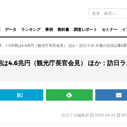
キ
ー
ワ
ー
ド
別
データ
ランキング
事例
教科書
調査レポート
セミナー
イ
検
索
、1-3月期は4.6兆円（観光庁長官会見） ほか：訪日ラボ 今週の注目記事5選
期は4.6兆円（観光庁長官会見） ほか：訪日ラ
br>
は
RSS
メ
て
で
ル
訪日ラボ編集部
2025-04-22
20
な
記
マ
ブ
事
ガ