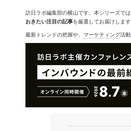
を
を
訪日ラボ編集部の横山です。本シリーズでは
シ
シ
を厳選してお届けします
おきたい注目の記事
ェ
ェ
ア
ア
最新トレンドの把握や、
マーケティング
活動
す
す
る
る