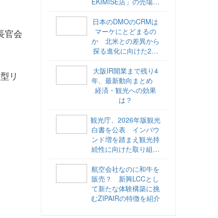
EKIMISE店」の売場づ
くりをレポート
日本のDMOのCRMは
マーケにとどまるの
庁長官会
か 北米との差異から
探る進化に向けた2ス
テップ【ココが違う！
海外DMOのリアル
大阪IR開業まで残り4
入型リ
vol.6】
年、最新動向まとめ
経済・観光への効果
は？
観光庁、2026年版観光
白書を公表 インバウ
ンド増を踏まえ観光持
続性に向けた取り組み
や旅客税の使途を明記
航空会社なのに和牛を
販売？ 新興LCCとし
て新たな体験構築に挑
むZIPAIRの特徴を紹介