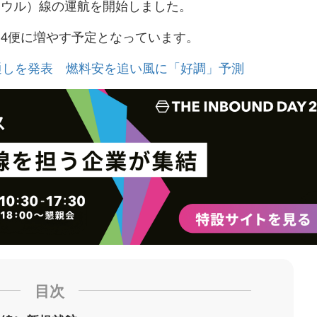
ソウル）線の運航を開始しました。
ク
購
録
マ
読
す
週4便に増やす予定となっています。
ー
す
る
務見通しを発表 燃料安を追い風に「好調」予測
ク
る
に
追
加
目次