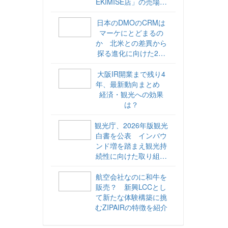
EKIMISE店」の売場づ
くりをレポート
日本のDMOのCRMは
マーケにとどまるの
か 北米との差異から
探る進化に向けた2ス
テップ【ココが違う！
海外DMOのリアル
大阪IR開業まで残り4
vol.6】
年、最新動向まとめ
経済・観光への効果
は？
観光庁、2026年版観光
白書を公表 インバウ
ンド増を踏まえ観光持
続性に向けた取り組み
や旅客税の使途を明記
航空会社なのに和牛を
販売？ 新興LCCとし
て新たな体験構築に挑
むZIPAIRの特徴を紹介