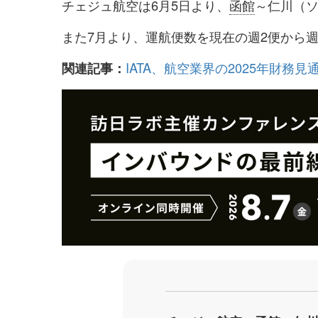
チェジュ航空は6月5日より、
函館
～仁川（
シ
シ
ェ
ェ
また7月より、運航便数を現在の週2便から
ア
ア
IATA、航空業界の2025年財
関連記事：
す
す
る
る