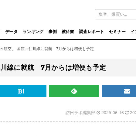
キ
ー
ワ
ー
ド
別
データ
ランキング
事例
教科書
調査レポート
セミナー
イ
検
索
ジュ航空、 函館～仁川線に就航 7月からは増便も予定
仁川線に就航 7月からは増便も予定
br>
は
RSS
メ
て
で
ル
訪日ラボ編集部
2025-06-16
20
な
記
マ
ブ
事
ガ
ッ
を
登