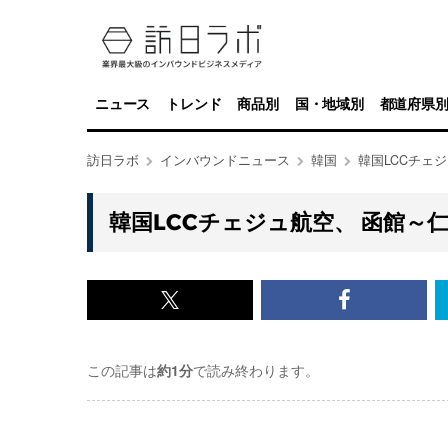
ニュース
トレンド
商品別
国・地域別
都道府県
訪日ラボ
インバウンドニュース
韓国
韓国LCCチェ
韓国LCCチェジュ航空、 函館～
x<br>
Facebook<
で
で
この記事は
約1分
で読み終わります。
記
記
事
事
を
を