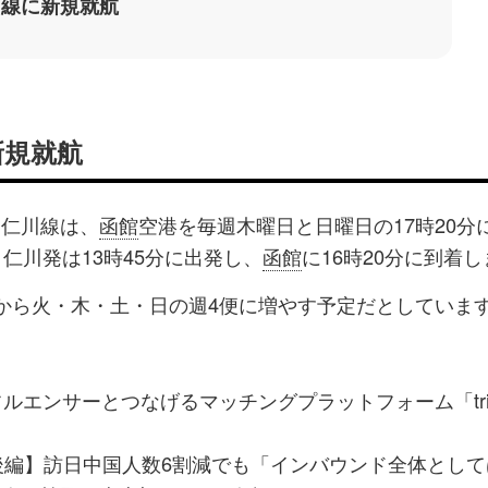
川線に新規就航
新規就航
～仁川線は、
函館
空港を毎週木曜日と日曜日の17時20分
仁川発は13時45分に出発し、
函館
に16時20分に到着
便から火・木・土・日の週4便に増やす予定だとしていま
エンサーとつなげるマッチングプラットフォーム「tria
月後編】訪日中国人数6割減でも「インバウンド全体とし