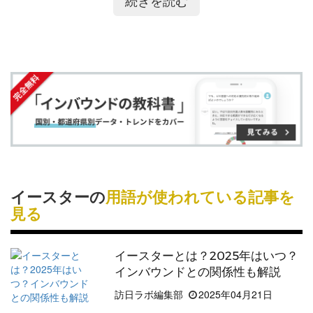
続きを読む
ア
ア
ー
す
る
ター
の時期に合わせて
イースター
休暇が認められて
す
す
ク
る
います。
る
る
に
イースター
休暇は約4日間にわたってとられること
追
が多く、正確な日付については特に決められていな
加
いため、国や地域によって異なります。
イースター
前後の祭日には、グッドフライデー、
イ
ースター
サンデー、
イースター
マンデーがあり、グ
ッドフライデーと
イースター
マンデーを祝日とする
イースターの
用語が使われている記事を
ことで4連休としている国や地域が多いようです。
見る
イースター
には欧米からの
訪日客
が増加する傾向に
あり、
インバウンド市場
が盛り上がる時期でもあり
イースターとは？2025年はいつ？
ます。
インバウンドとの関係性も解説
訪日ラボ編集部
2025年04月21日
詳しくはこちら