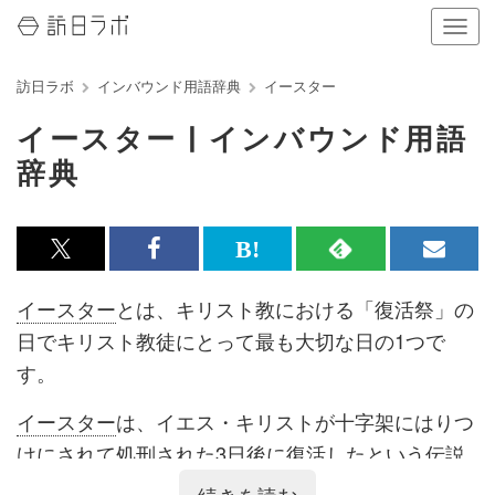
ナ
ビ
ゲ
訪日ラボ
インバウンド用語辞典
イースター
ー
シ
イースター | インバウンド用語
ョ
ン
辞典
の
表
示
を
x<br>
Facebook<br>
は
RSS
メ
切
で
で
て
で
ル
り
イースター
とは、キリスト教における「復活祭」の
替
記
記
な
記
マ
日でキリスト教徒にとって最も大切な日の1つで
え
る
事
事
ブ
事
ガ
す。
を
を
ッ
を
登
イースター
は、イエス・キリストが十字架にはりつ
シ
シ
ク
購
録
けにされて処刑された3日後に復活したという伝説
ェ
ェ
マ
読
す
に由来しており、キリスト教徒の多い国では
イース