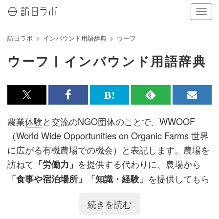
ナ
ビ
ゲ
訪日ラボ
インバウンド用語辞典
ウーフ
ー
シ
ウーフ | インバウンド用語辞典
ョ
ン
の
表
x<br>
Facebook<br>
は
RSS
メ
示
を
で
で
て
で
ル
農業
体験
と交流のNGO団体のことで、WWOOF
切
記
記
な
記
マ
り
（World Wide Opportunities on Organic Farms 世界
替
事
事
ブ
事
ガ
に広がる有機農場での機会）と表記します。農場を
え
る
を
を
ッ
を
登
訪ねて
を提供する代わりに、農場から
「労働力」
シ
シ
ク
購
録
を提供してもら
「食事や宿泊場所」「知識・経験」
ェ
ェ
マ
読
す
うボランティアシステムを構築し、農業
体験
をして
続きを読む
ア
ア
ー
す
る
みたい人たちをつなぐことを目的とした団体です。