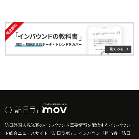
す
す
ク
る
農業
体験
をする側の人を
ウーフ
ァー（WWOOFer）
る
る
に
と呼びます。
追
ウーフ
の活動に参加するには、ホスト（受入先）お
加
よび
ウーフ
ァーともに
です。登録後の有
登録が必要
効期間は
で、有効期間中ホスト側は複数人の
1年間
ウーフ
ァを受け入れが可能です。
ウーフ
ァーはホス
トから受け入れ承諾を得れば、複数の農場で活動で
きます。
詳しくは
こちら
。
訪日外国人観光客のインバウンド需要情報を配信するインバウン
ド総合ニュースサイト「訪日ラボ」。インバウンド担当者・訪日